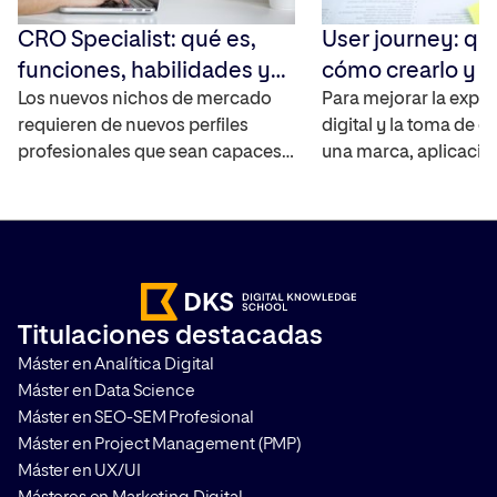
CRO Specialist: qué es,
User journey: qu
funciones, habilidades y
cómo crearlo y 
cómo convertirte en uno
Los nuevos nichos de mercado
Para mejorar la exper
requieren de nuevos perfiles
digital y la toma de d
profesionales que sean capaces
una marca, aplicació
de cubrir las necesidades de las
debe saber cómo int
empresas sobre todo en
usuarios con ella y a
comercio electrónico. En los
entra en juego el User
últimos años este tipo de
contamos qué es, có
compañías no han dejado de
mapa de experiencia 
crecer y de aumentar las ventas
paso a paso y qué he
Titulaciones destacadas
en sus plataformas por lo que
son las más utilizadas
Máster en Analítica Digital
requieren de personas que sean
Máster en Data Science
capaces […]
Máster en SEO-SEM Profesional
Máster en Project Management (PMP)
Máster en UX/UI