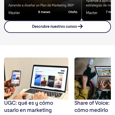
Aprende a aplicar IA
Aprende a diseñar un Plan de Marketing 360º
estrategias de mark
8 meses
Otoño
7 mes
Master
Master
Descrubre nuestros cursos
UGC: qué es y cómo
Share of Voice: q
usarlo en marketing
cómo medirlo