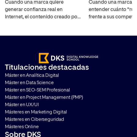
Cuando una marca quiere
Cuando una marca q
generar confianza real en
entender cuánto “rui
Internet, el contenido creado por
frente a sus competi
los propios usuarios se ha
mercado, necesita un
convertido en uno de los activos
capaz de cuantificar 
más interesantes ya que
real. El Share of Voic
amplifica el alcance de la marca,
interpretar la visibili
ayuda a construir credibilidad y
marca en distintos ca
acelera el proceso en la toma de
medir su impacto. T
Titulaciones destacadas
decisiones de compra. Te
cómo hacerlo y por q
Máster en Analítica Digital
contamos en qué consiste y […]
que aplicarlo en cualq
Máster en Data Science
Máster en SEO-SEM Profesional
Máster en Project Management (PMP)
Máster en UX/UI
Másteres en Marketing Digital
Másteres en Ciberseguridad
Másteres Online
Sobre DKS