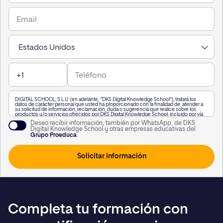
DIGITAL SCHOOL, S.L.U. (en adelante, "DKS Digital Knowledge School"), tratará los
datos de carácter personal que usted ha proporcionado con la finalidad de: atender a
su solicitud de información, reclamación, duda o sugerencia que realice sobre los
productos y/o servicios ofrecidos por DKS Digital Knowledge School, incluido por vía
telefónica, o a través de WhatsApp,, así como para mantenerle informado de nuestra
Deseo recibir información, también por WhatsApp, de DKS
actividad.
Digital Knowledge School y otras empresas educativas del
A su vez, le informamos que vamos a realizar un perfilado de sus datos de carácter
Grupo Proeduca
.
personal para poderle enviar información personalizada en función de sus intereses.
Puede consultar información adicional haciendo clic
aquí
.
Usted podrá revocar el consentimiento otorgado, así como ejercitar los derechos
reconocidos en los artículos 15 a 22 del Reglamento (UE) 2016/679, mediante solicitud
dirigida en Calle García Martín 21, 28224 Pozuelo de Alarcón, Madrid, o a la siguiente
dirección de correo electrónico
lopd@kschool.com
, identificándose debidamente. Si
lo desea, puede consultar información adicional y detallada sobre protección de datos
en el siguiente
enlace
.
Completa tu formación con