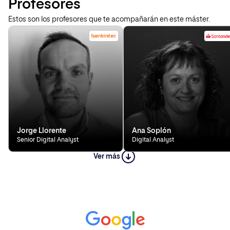
Profesores
Estos son los profesores que te acompañarán en este máster.
Jorge Llorente
Ana Soplón
Senior Digital Analyst
Digital Analyst
Ver más
Daniel Jiménez Flores
Lidia Gagliardi
Cloud Technical Leader &
Digital Analyst & Team Leader &
Marketing Data Analyst
Data Solution Lead
Bankinter
Ayesa
Diego Higuera
Francisco Gallego Calonge
Data Solution Lead y exalumno de
Strategic & Business Analytics
DKS
Lead