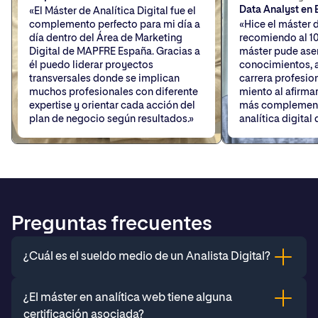
Data Analyst en 
«El Máster de Analítica Digital fue el
complemento perfecto para mi día a
«Hice el máster d
día dentro del Área de Marketing
recomiendo al 10
Digital de MAPFRE España. Gracias a
máster pude asen
él puedo liderar proyectos
conocimientos, 
transversales donde se implican
carrera profesio
muchos profesionales con diferente
miento al afirmar
expertise y orientar cada acción del
más complement
plan de negocio según resultados.»
analítica digital
Preguntas frecuentes
¿Cuál es el sueldo medio de un Analista Digital?
El salario se determina por la formación, experiencia y la
¿El máster en analítica web tiene alguna
empresa. Según el estudio de LinkedIn Salary, el sueldo
certificación asociada?