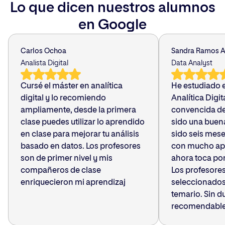
Ayesa
El Arte de Medir
Lo que dicen nuestros alumnos
en Google
Pablo Rodríguez Díaz
Data Engineer
T-Systems Iberia
Carlos Ochoa
Sandra Ramos A
Analista Digital
Data Analyst
Cursé el máster en analítica
He estudiado e
digital y lo recomiendo
Analítica Digit
ampliamente, desde la primera
convencida de
clase puedes utilizar lo aprendido
sido una buen
en clase para mejorar tu análisis
sido seis mes
basado en datos. Los profesores
con mucho ap
son de primer nivel y mis
ahora toca pon
compañeros de clase
Los profesore
enriquecieron mi aprendizaj
seleccionados 
temario. Sin 
recomendable