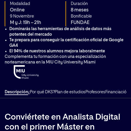
Modalidad
Duración
Online
8 meses
9 Noviembre
Bonificable
M y J: 19h – 21h
FUNDAE
Dominarás las herramientas de análisis de datos más
potentes del mercado
Te prepara para conseguir la certificación oficial de Google
GA4
El 94% de nuestros alumnos mejora laboralmente
Complementa tu formación con una especialización
norteamericana en la MIU City University Miami
Descripción
¿Por qué DKS?
Plan de estudios
Profesores
Financiación
T
Conviértete en Analista Digital
con el primer Máster en