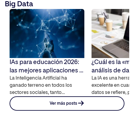
Big Data
contamos qué es Apache Spark y
competencias má
[…]
en la actualidad. 
es la minería de dat
IAs para educación 2026:
¿Cuál es la «me
las mejores aplicaciones y
análisis de dat
herramientas para
La Inteligencia Artificial ha
mapeo de tecn
La IA es una herra
ganado terreno en todos los
excelente en cuanto
docentes y estudiantes
herramientas y
sectores sociales, tanto
datos se refiere, po
(2025)
profesionales como educativos.
vez más empresas 
Ver más posts
Pero ¿sabes cuáles son las
profesionales cuen
mejores IA para educación? Tanto
para la realización
si eres docente como si eres
determinadas tarea
estudiante realizamos un análisis
contamos qué IA es