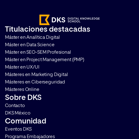
desaparición de las cookies a
puedas ser capaz 
terceros. En este punto, es donde
cómo funciona este
cobra sentido la publicidad
publicidad para que
contextual. Te contamos qué […]
mejores resultados
Titulaciones destacadas
Máster en Analítica Digital
Máster en Data Science
Máster en SEO-SEM Profesional
Máster en Project Management (PMP)
Máster en UX/UI
Másteres en Marketing Digital
Másteres en Ciberseguridad
Másteres Online
Sobre DKS
Contacto
DKS México
Comunidad
Eventos DKS
Programa Embajadores