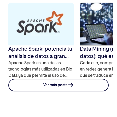
conversiones en marketplaces y
es Shopify? […]
tiendas […]
Apache Spark: potencia tu
Data Mining (m
análisis de datos a gran
datos): qué es,
escala
Apache Spark es una de las
su impacto en l
Cada clic, compra 
tecnologías más utilizadas en Big
en redes genera in
Data ya que permite el uso de
que se traduce en 
datos en memoria, es compatible
datos que, bien ana
Ver más posts
con distintos lenguajes y
pueden revelar pat
funciona a través de módulos lo
predecir comporta
que hace que la información se
permitir tomar dec
pueda procesar en segundos y se
empresariales. Esa 
transforme en conocimiento. Te
del data Mining, un