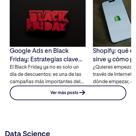
informáticos que […]
Google Ads en Black
Shopify: qué es
Friday: Estrategias clave
sirve y cómo 
para aumentar tus ventas
El Black Friday ya no es solo un
impulsar tu ne
¿Quieres empezar 
día de descuentos: es una de las
través de Internet 
digitales
campañas más importantes del
dónde empezar, có
año para las ventas online.
tienda y qué opcio
Ver más posts
Durante estas fechas, millones de
Shopify puede ayud
usuarios buscan ofertas y
contamos cómo fu
comparan precios, lo que
que puedas tener cl
convierte a Google Ads en una
interesa utilizarla
herramienta clave para ganar
con tu andanza onl
Data Science
visibilidad y aumentar
saques el máximo p