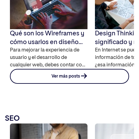
Qué son los Wireframes y
Design Thinkin
cómo usarlos en diseño
significado y 
web, UX y UI
Para mejorar la experiencia de
para innovar c
En Internet se pue
usuario y el desarrollo de
información de tod
en el usuario
cualquier web, debes contar con
¿esa información e
una interfaz adecuada que sea
verdaderamente re
Ver más posts
sencilla de utilizar, coherente y
interesante para el
funcional. En este sentido debes
Centrarse en las p
conocer la base de todo el
fundamental para 
proceso los Wireframes, te
conseguir buenos r
contamos qué son, cómo se
esta metodología s
SEO
crean y por qué debes
Design Thinking q
introducirlos como una de las […]
creatividad, empatí
experimentación p