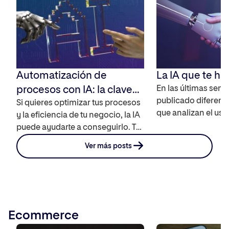
Automatización de
La IA que te ha
procesos con IA: la clave
En las últimas sem
publicado diferent
para la eficiencia y la
Si quieres optimizar tus procesos
que analizan el uso
y la eficiencia de tu negocio, la IA
innovación
Inteligencia Artific
puede ayudarte a conseguirlo. Te
(Observatorio Anual
contamos cómo funciona la
Ver más posts
como, el informe A
automatización de procesos con
datos interesante s
IA y cómo puedes utilizarla como
la IA: el 88,3 % de 
una ventaja competitiva para tu
dice conocerla y el 
negocio. ¿Qué es la
usado. Pero el uso 
automatización de procesos? La
Ecommerce
automatización de procesos se
basa en usar sistemas