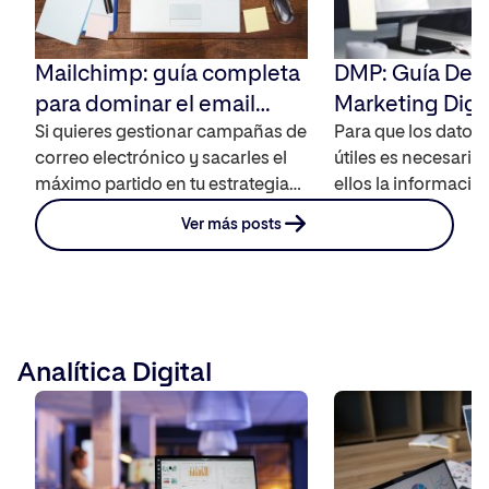
Mailchimp: guía completa
DMP: Guía Defin
para dominar el email
Marketing Digit
marketing
Si quieres gestionar campañas de
Para que los datos
correo electrónico y sacarles el
útiles es necesario
máximo partido en tu estrategia
ellos la informaci
de marketing por correo
relevante, algo má
Ver más posts
electrónico, debes conocer qué
necesario en el ámb
es Mailchimp y cómo funciona. Te
marketing digital. P
contamos cómo empezar a
imprescindible pode
usarlo y poder optimizar tus
información, segme
recursos a través de la
audiencia y poder o
Analítica Digital
automatización de tus campañas.
distintas campaña
¿Qué es Mailchimp? Mailchimp es
publicidad. Es aqu
una plataforma de […]
en juego el […]