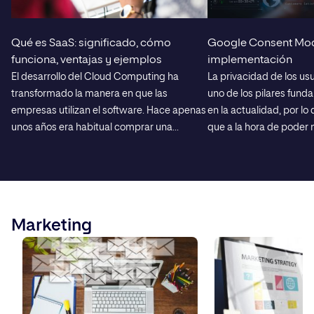
Qué es SaaS: significado, cómo
Google Consent Mode
funciona, ventajas y ejemplos
implementación
El desarrollo del Cloud Computing ha
La privacidad de los usu
transformado la manera en que las
uno de los pilares fund
empresas utilizan el software. Hace apenas
en la actualidad, por lo
unos años era habitual comprar una
que a la hora de poder
licencia, instalar el programa en un
analizar el comportamie
ordenador o en un servidor propio y
sea imprescindible real
encargarse de su mantenimiento. Hoy, ese
gestión del consentimi
modelo tradicional convive con otro mucho
qué es Google Consent
más flexible: el software as a […]
Marketing