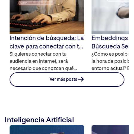
soluciones enfocad
personas. ¿Qué es 
Intención de búsqueda: La
Embeddings SE
clave para conectar con tu
Búsqueda Semá
audiencia
Si quieres conectar con tu
DKS
¿Cómo es posible d
audiencia en Internet, será
la hora de posicion
necesario que conozcan qué
entorno actual? El 
necesitan y para ello, es
se queda corto, por
Ver más posts
imprescindible saber qué es la
necesario actualiza
intención de búsqueda y cómo
adaptarse a las nu
influye a la hora de encontrar
necesidades. Te c
contenidos en buscadores. ¿Qué
consiste el embed
es la intención de búsqueda del
tecnología que ti
Inteligencia Artificial
usuario? La intención de
la IA y que está ca
búsqueda es el conjunto de
forma en la […]
motivaciones que […]