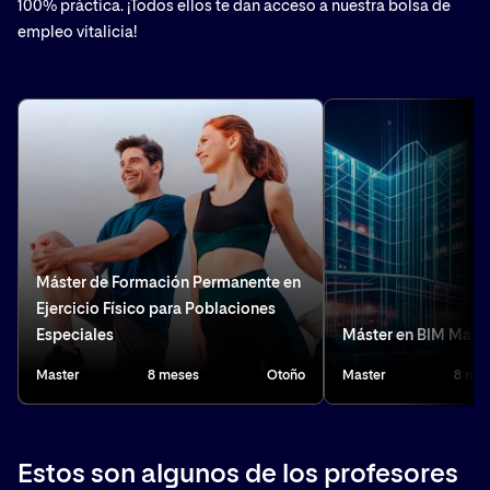
100% práctica. ¡Todos ellos te dan acceso a nuestra bolsa de
empleo vitalicia!
Máster de Formación Permanente en
Ejercicio Físico para Poblaciones
Especiales
Máster en BIM Man
Master
8 meses
Otoño
Master
8 me
Estos son algunos de los profesores