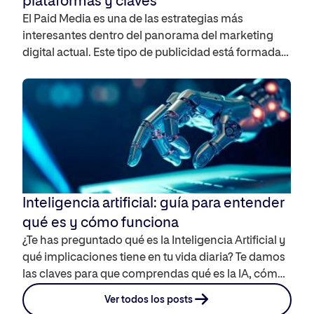
plataformas y claves
El Paid Media es una de las estrategias más
interesantes dentro del panorama del marketing
digital actual. Este tipo de publicidad está formada
por campañas en Google Ads o anuncios en redes
sociales, que te permitirán llegar a tu audiencia de
manera más rápida y efectiva. Te contamos qué es
el Paid Media, cómo puedes […]
Inteligencia artificial: guía para entender
qué es y cómo funciona
¿Te has preguntado qué es la Inteligencia Artificial y
qué implicaciones tiene en tu vida diaria? Te damos
las claves para que comprendas qué es la IA, cómo
funciona, cómo ha evolucionado, sus aplicaciones
Ver todos los posts
en la vida cotidiana y qué puede suponer su uso en