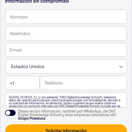
Información sin compromiso
DIGITAL SCHOOL, S.L.U. (en adelante, "DKS Digital Knowledge School"), tratará los
datos de carácter personal que usted ha proporcionado con la finalidad de: atender a
su solicitud de información, reclamación, duda o sugerencia que realice sobre los
productos y/o servicios ofrecidos por DKS Digital Knowledge School, incluido por vía
telefónica, o a través de WhatsApp,, así como para mantenerle informado de nuestra
Deseo recibir información, también por WhatsApp, de DKS
actividad.
Digital Knowledge School y otras empresas educativas del
A su vez, le informamos que vamos a realizar un perfilado de sus datos de carácter
Grupo Proeduca
.
personal para poderle enviar información personalizada en función de sus intereses.
Puede consultar información adicional haciendo clic
aquí
.
Usted podrá revocar el consentimiento otorgado, así como ejercitar los derechos