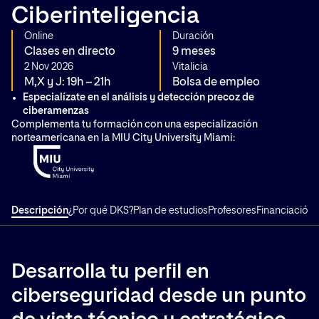
Ciberinteligencia
Online
Duración
Clases en directo
9 meses
2 Nov 2026
Vitalicia
M,X y J: 19h – 21h
Bolsa de empleo
Especialízate en el análisis y detección precoz de
ciberamenzas
Complementa tu formación con una especialización
norteamericana en la MIU City University Miami:
Descripción
¿Por qué DKS?
Plan de estudios
Profesores
Financiación
T
Desarrolla tu perfil en
ciberseguridad desde un punto