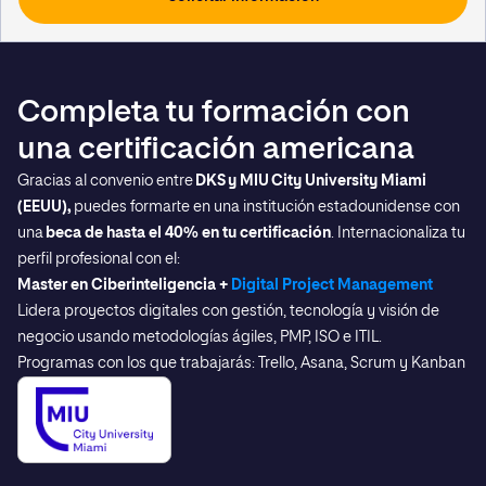
reconocidos en los artículos 15 a 22 del Reglamento (UE) 2016/679, mediante solicitud
dirigida en Calle García Martín 21, 28224 Pozuelo de Alarcón, Madrid, o a la siguiente
dirección de correo electrónico
lopd@kschool.com
, identificándose debidamente. Si
lo desea, puede consultar información adicional y detallada sobre protección de datos
en el siguiente
enlace
.
Completa tu formación con
una certificación americana
Gracias al convenio entre
DKS
y MIU
City
University
Miami
(EEUU),
puedes formarte en una institución estadounidense con
una
beca de hasta el 40% en tu certificación
. Internacionaliza tu
perfil profesional con el:
Master en Ciberinteligencia +
Digital Project Management
Lidera proyectos digitales con gestión, tecnología y visión de
negocio usando metodologías ágiles, PMP, ISO e ITIL.
Programas con los que trabajarás: Trello, Asana, Scrum y Kanban