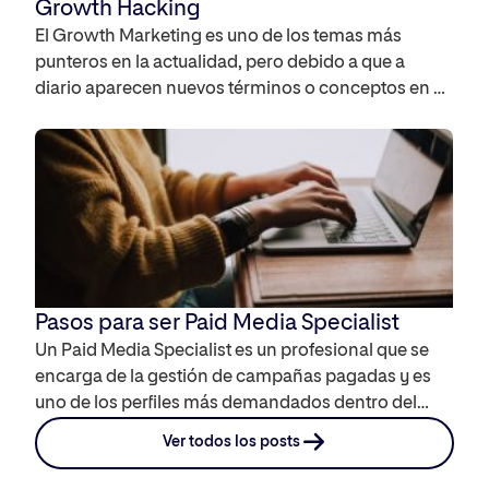
Growth Hacking
El Growth Marketing es uno de los temas más
punteros en la actualidad, pero debido a que a
diario aparecen nuevos términos o conceptos en el
campo del Marketing, puede que tengas tus dudas y
confusiones con el Growth Hacking. Te contamos
en qué se diferencian para que puedas tener este
concepto claro. ¿Qué es […]
Pasos para ser Paid Media Specialist
Un Paid Media Specialist es un profesional que se
encarga de la gestión de campañas pagadas y es
uno de los perfiles más demandados dentro del
ámbito del marketing digital. Te contamos cuáles
Ver todos los posts
son los pasos para convertirte en uno, las
habilidades que deberás adquirir y los