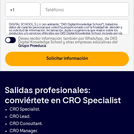
experimentación.
IA aplicada a la creación, configuración y optimización
de experimentos.
DIGITAL SCHOOL, S.L.U. (en adelante, "DKS Digital Knowledge School"), tratará los
datos de carácter personal que usted ha proporcionado con la finalidad de: atender a
su solicitud de información, reclamación, duda o sugerencia que realice sobre los
productos y/o servicios ofrecidos por DKS Digital Knowledge School, incluido por vía
telefónica, o a través de WhatsApp,, así como para mantenerle informado de nuestra
Deseo recibir información, también por WhatsApp, de DKS
actividad.
Digital Knowledge School y otras empresas educativas del
A su vez, le informamos que vamos a realizar un perfilado de sus datos de carácter
Grupo Proeduca
.
personal para poderle enviar información personalizada en función de sus intereses.
Puede consultar información adicional haciendo clic
aquí
.
Usted podrá revocar el consentimiento otorgado, así como ejercitar los derechos
reconocidos en los artículos 15 a 22 del Reglamento (UE) 2016/679, mediante solicitud
dirigida en Calle García Martín 21, 28224 Pozuelo de Alarcón, Madrid, o a la siguiente
dirección de correo electrónico
lopd@kschool.com
, identificándose debidamente. Si
lo desea, puede consultar información adicional y detallada sobre protección de datos
en el siguiente
enlace
.
Salidas profesionales:
conviértete en CRO Specialist
CRO Specialist.
CRO Lead.
CRO Consultant.
CRO Manager.