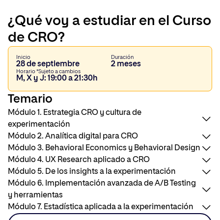
¿Qué voy a estudiar en el Curso
de CRO?
Inicio
Duración
28 de septiembre
2 meses
Horario *Sujeto a cambios
M, X y J: 19:00 a 21:30h
Temario
Módulo 1. Estrategia CRO y cultura de
experimentación
Módulo 2. Analítica digital para CRO
Módulo 3. Behavioral Economics y Behavioral Design
Entiende el CRO como una disciplina de negocio y aprende
Módulo 4. UX Research aplicado a CRO
a estructurar programas de optimización capaces de
Aprende a utilizar los datos para detectar dónde existen
Módulo 5. De los insights a la experimentación
generar impacto y aprendizaje continuo.
oportunidades y profundizar hasta entender qué está
Comprende los mecanismos que influyen en las decisiones
Módulo 6. Implementación avanzada de A/B Testing
ocurriendo en la experiencia digital.
de los usuarios y aprende a utilizarlos para diagnosticar
Aprende a investigar el comportamiento del usuario para
Fundamentos y evolución del CRO.
y herramientas
fricciones y diseñar mejores experiencias.
descubrir necesidades, motivaciones, barreras y
Transforma los hallazgos del análisis y la investigación en un
CRO, Growth y Product Optimization: diferencias y
Del objetivo de negocio al framework de medición.
Módulo 7. Estadística aplicada a la experimentación
oportunidades que los datos cuantitativos no pueden
backlog de oportunidades y experimentos con impacto
puntos de encuentro.
KPIs, microconversiones y métricas de diagnóstico.
Introducción a Behavioral Economics y Behavioral