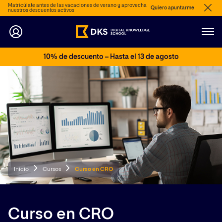
Matricúlate antes de las vacaciones de verano y aprovecha
Quiero apuntarme
nuestros descuentos activos
10% de descuento – Hasta el 13 de agosto
Inicio
Cursos
Curso en CRO
Curso en CRO