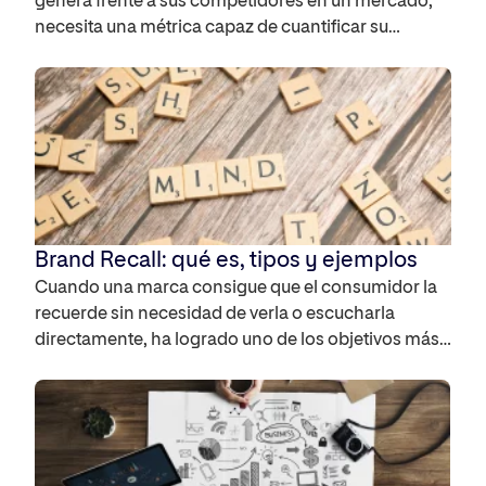
genera frente a sus competidores en un mercado,
necesita una métrica capaz de cuantificar su
presencia real. El Share of Voice te permite
interpretar la visibilidad de tu marca en distintos
canales y medir su impacto. Te contamos cómo
hacerlo y por qué tienes que aplicarlo en cualquier
[…]
Brand Recall: qué es, tipos y ejemplos
Cuando una marca consigue que el consumidor la
recuerde sin necesidad de verla o escucharla
directamente, ha logrado uno de los objetivos más
valiosos del marketing: el brand recall. En este
artículo se explica qué es el brand recall, cómo se
mide, qué tipos existen y qué estrategias permiten
mejorar este indicador clave de memoria […]