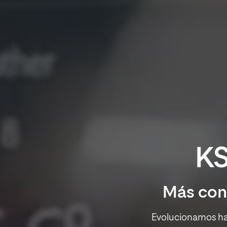
KS
Más cono
Evolucionamos haci