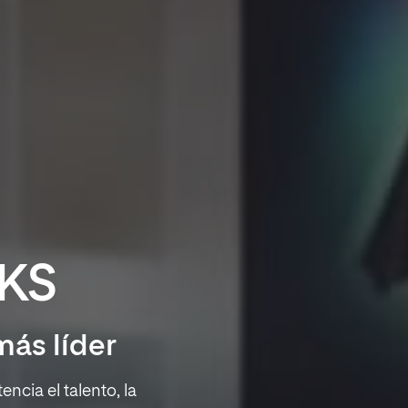
DKS
más líder
ncia el talento, la