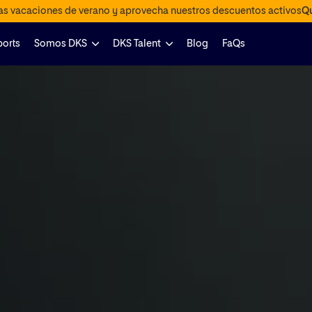
las vacaciones de verano y aprovecha nuestros descuentos activos
Qu
ports
Somos DKS
DKS Talent
Blog
FaQs