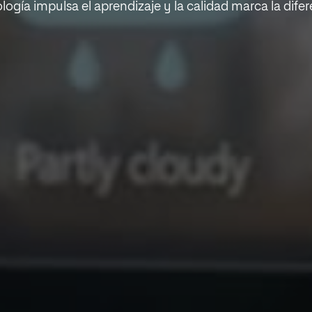
logía impulsa el aprendizaje y la calidad marca la difer