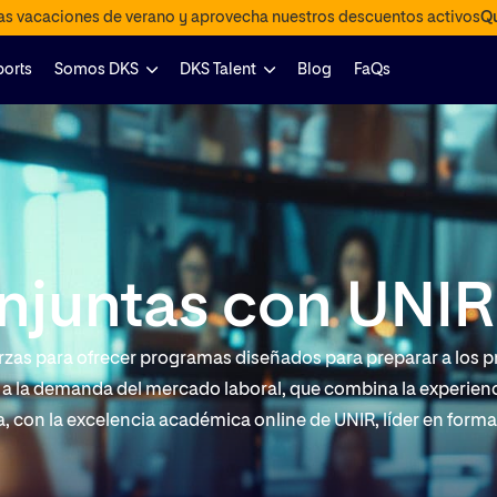
las vacaciones de verano y aprovecha nuestros descuentos activos
Qu
ports
Somos DKS
DKS Talent
Blog
FaQs
onjuntas con UNIR
erzas para ofrecer programas diseñados para preparar a los p
a a la demanda del mercado laboral, que combina la experien
a, con la excelencia académica online de UNIR, líder en form