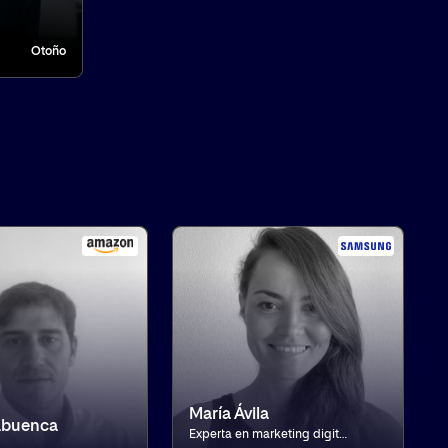
Otoño
María Ávila
abuenca
Experta en marketing digital, ha ocupado diferentes cargos en DIA & Clarel, Capgemini y L´Oreal. Lidera el Proyecto de migración e implementación de Salesforce Marketing Cloud & Service Cloud y la estrategia de Marketing Automation en ACCIONA Mobilit