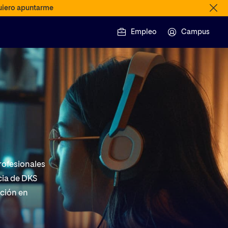
iero apuntarme
Empleo
Campus
rofesionales
cia de DKS
ación en