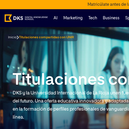
Matricúlate antes de 
AI
Marketing
Tech
Business
S
Inicio
Titulaciones compartidas con UNIR
Titulaciones c
DKS y la Universidad Internacional de La Rioja unen fu
del futuro. Una oferta educativa innovadora y adaptad
en la formación de perfiles profesionales de vanguardi
línea.