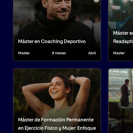
Máster e
Máster en Coaching Deportivo
Readapta
Master
9 meses
Abril
Master
Máster de Formación Permanente
en Ejercicio Físico y Mujer: Enfoque