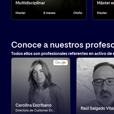
Multidisciplinar
Máster e
Master
8 meses
Otoño
Master
Conoce a nuestros profeso
Todos ellos son profesionales referentes en activo de 
Carolina Escribano
Raúl Salgado Vila
Directora de Customer Engineering para banca, seguros y retail en Google Cloud. Entusiasta de la tecnología y de la innovación, tiene más de 20 años de experiencia en el sector tecnológico en empresas como Google, IBM o HP.