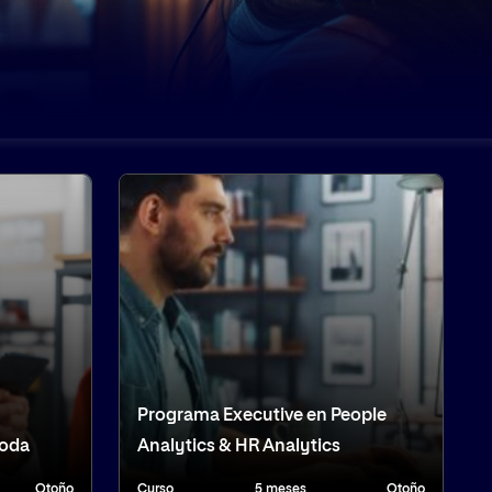
Programa Executive en People
Moda
Analytics & HR Analytics
Otoño
Curso
5 meses
Otoño