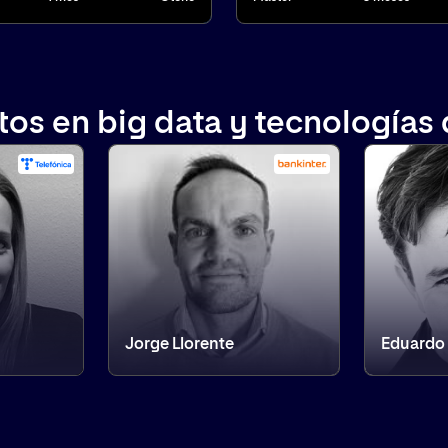
os en big data y tecnologías
Jorge Llorente