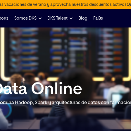
las vacaciones de verano y aprovecha nuestros descuentos activos
Qu
ports
Somos DKS
DKS Talent
Blog
FaQs
Data Online
 Domina Hadoop, Spark y arquitecturas de datos con formació