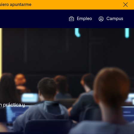
iero apuntarme
Empleo
Campus
n práctica y