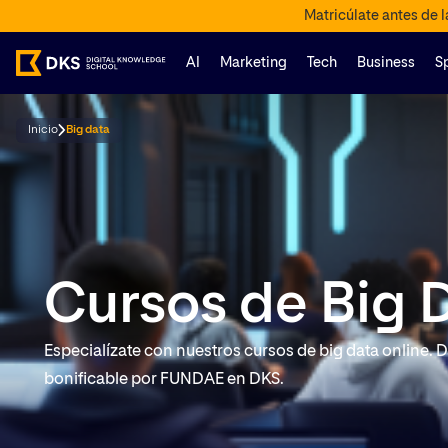
Matricúlate antes de 
AI
Marketing
Tech
Business
S
Inicio
Big data
Cursos de Big 
Especialízate con nuestros cursos de big data online.
bonificable por FUNDAE en DKS.