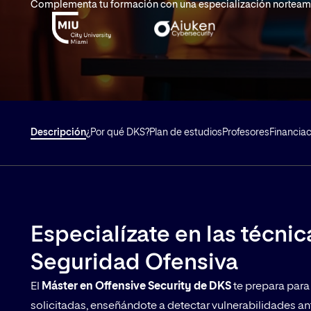
Complementa tu formación con una especialización norteamer
Descripción
¿Por qué DKS?
Plan de estudios
Profesores
Financiac
Especialízate en las técni
Seguridad Ofensiva
El
Máster en Offensive Security de DKS
te prepara para
solicitadas, enseñándote a detectar vulnerabilidades an