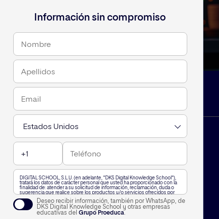
Información sin compromiso
DIGITAL SCHOOL, S.L.U. (en adelante, "DKS Digital Knowledge School"),
tratará los datos de carácter personal que usted ha proporcionado con la
finalidad de: atender a su solicitud de información, reclamación, duda o
sugerencia que realice sobre los productos y/o servicios ofrecidos por
DKS Digital Knowledge School, incluido por vía telefónica, o a través de
Deseo recibir información, también por WhatsApp, de
WhatsApp,, así como para mantenerle informado de nuestra actividad.
DKS Digital Knowledge School y otras empresas
A su vez, le informamos que vamos a realizar un perfilado de sus datos de
educativas del
Grupo Proeduca
.
carácter personal para poderle enviar información personalizada en