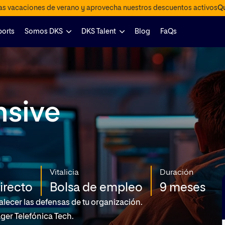
las vacaciones de verano y aprovecha nuestros descuentos activos
Qu
ports
Somos DKS
DKS Talent
Blog
FaQs
nsive
Vitalicia
Duración
irecto
Bolsa de empleo
9 meses
alecer las defensas de tu organización.
er Telefónica Tech.