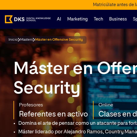
Matricúlate antes de 
AI
Marketing
Tech
Business
S
Inicio
Masters
Máster en Offensive Security
Máster en Offe
Security
Profesores
Online
Referentes en activo
Clases en d
Domina el arte de pensar como un atacante para fort
Máster liderado por Alejandro Ramos, Country Manag