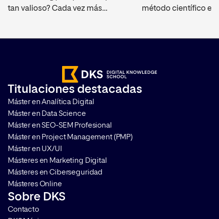
tan valioso? Cada vez más
método científico es 
empresas optan por la
gracias al growth mar
incorporación en sus plantillas
hace que el crecimien
con este tipo de profesionales
de manera exitosa de
que pueden ayudar a dinamizar
se siguen y monitoriz
las ventas y hacer que el negocio
etapas que realiza el 
crezca. Te contamos qué
culminar en la compra
Titulaciones destacadas
funciones tienen, por qué son tan
es necesario contar 
Máster en Analítica Digital
importantes […]
profesionales cualifi
Máster en Data Science
esta […]
Máster en SEO-SEM Profesional
Máster en Project Management (PMP)
Máster en UX/UI
Másteres en Marketing Digital
Másteres en Ciberseguridad
Másteres Online
Sobre DKS
Contacto