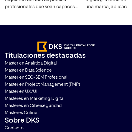
profesionales que sean capaces
una marca, aplicació
de cubrir las necesidades de las
debe saber cómo int
empresas sobre todo en
usuarios con ella y a
comercio electrónico. En los
entra en juego el User
últimos años este tipo de
contamos qué es, có
compañías no han dejado de
mapa de experiencia 
crecer y de aumentar las ventas
paso a paso y qué he
Titulaciones destacadas
en sus plataformas por lo que
son las más utilizadas
Máster en Analítica Digital
requieren de personas que sean
Máster en Data Science
capaces […]
Máster en SEO-SEM Profesional
Máster en Project Management (PMP)
Máster en UX/UI
Másteres en Marketing Digital
Másteres en Ciberseguridad
Másteres Online
Sobre DKS
Contacto