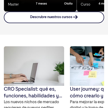
7 meses
Otoño
4 mes
Master
Curso
Descrubre nuestros cursos
CRO Specialist: qué es,
User journey: qu
funciones, habilidades y
cómo crearlo y 
cómo convertirte en uno
Los nuevos nichos de mercado
Para mejorar la exper
requieren de nuevos perfiles
digital y la toma de d