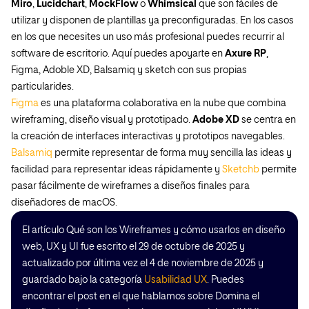
Miro
,
Lucidchart
,
MockFlow
o
Whimsical
que son fáciles de
utilizar y disponen de plantillas ya preconfiguradas. En los casos
en los que necesites un uso más profesional puedes recurrir al
software de escritorio. Aquí puedes apoyarte en
Axure
RP
,
Figma, Adoble XD, Balsamiq y sketch con sus propias
particularides.
Figma
es una plataforma colaborativa en la nube que combina
wireframing, diseño visual y prototipado.
Adobe XD
se centra en
la creación de interfaces interactivas y prototipos navegables.
Balsamiq
permite representar de forma muy sencilla las ideas y
facilidad para representar ideas rápidamente y
Sketchb
permite
pasar fácilmente de wireframes a diseños finales para
diseñadores de macOS.
El artículo Qué son los Wireframes y cómo usarlos en diseño
web, UX y UI fue escrito el 29 de octubre de 2025 y
actualizado por última vez el 4 de noviembre de 2025 y
guardado bajo la categoría
Usabilidad UX
. Puedes
encontrar el post en el que hablamos sobre Domina el