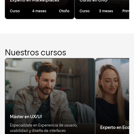
Experto en Marketplaces
Curso en CRO
Curso
4 meses
Otoño
Curso
3 meses
Primav
Nuestros cursos
Máster en UX/UI
Especialízate en Experiencia de usuario,
Experto en Eco
usabilidad y diseño de interfaces