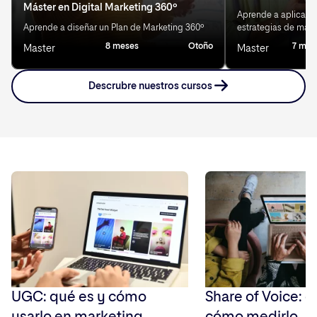
Máster en Digital Marketing 360º
Aprende a aplicar IA
Aprende a diseñar un Plan de Marketing 360º
estrategias de mark
8 meses
Otoño
7 mes
Master
Master
Descrubre nuestros cursos
UGC: qué es y cómo
Share of Voice: q