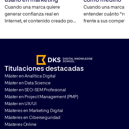
usarlo en marketing
cómo medirlo
Cuando una marca quiere
Cuando una marca q
generar confianza real en
entender cuánto “rui
Internet, el contenido creado por
frente a sus competi
los propios usuarios se ha
mercado, necesita un
convertido en uno de los activos
capaz de cuantificar 
más interesantes ya que
real. El Share of Voic
amplifica el alcance de la marca,
interpretar la visibili
ayuda a construir credibilidad y
marca en distintos ca
acelera el proceso en la toma de
medir su impacto. T
Titulaciones destacadas
decisiones de compra. Te
cómo hacerlo y por q
Máster en Analítica Digital
contamos en qué consiste y […]
que aplicarlo en cualq
Máster en Data Science
Máster en SEO-SEM Profesional
Máster en Project Management (PMP)
Máster en UX/UI
Másteres en Marketing Digital
Másteres en Ciberseguridad
Másteres Online