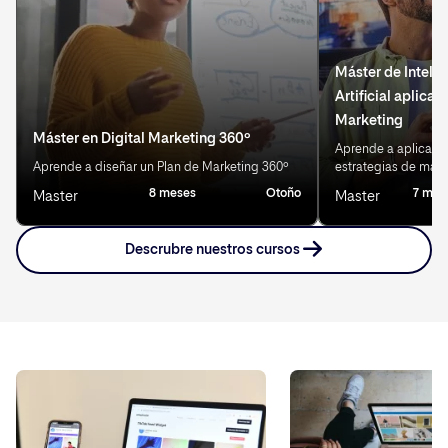
Máster de Inteli
Artificial aplicad
Marketing
Máster en Digital Marketing 360º
Aprende a aplicar IA
Aprende a diseñar un Plan de Marketing 360º
estrategias de mark
8 meses
Otoño
7 mes
Master
Master
Descrubre nuestros cursos