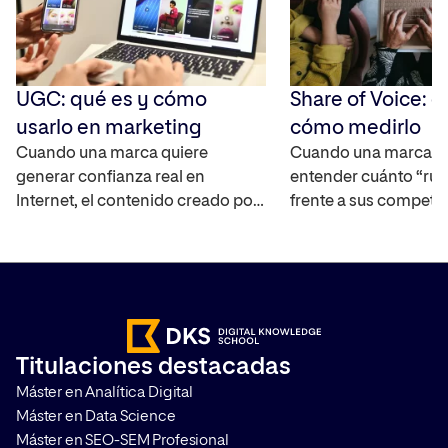
UGC: qué es y cómo
Share of Voice: q
usarlo en marketing
cómo medirlo
Cuando una marca quiere
Cuando una marca q
generar confianza real en
entender cuánto “rui
Internet, el contenido creado por
frente a sus competi
los propios usuarios se ha
mercado, necesita un
convertido en uno de los activos
capaz de cuantificar 
más interesantes ya que
real. El Share of Voic
amplifica el alcance de la marca,
interpretar la visibili
ayuda a construir credibilidad y
marca en distintos ca
acelera el proceso en la toma de
medir su impacto. T
Titulaciones destacadas
decisiones de compra. Te
cómo hacerlo y por q
Máster en Analítica Digital
contamos en qué consiste y […]
que aplicarlo en cualq
Máster en Data Science
Máster en SEO-SEM Profesional