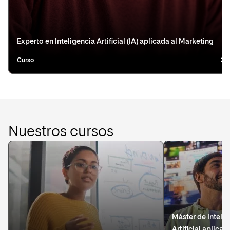
Experto en Inteligencia Artificial (IA) aplicada al Marketing
Curso
3 
Nuestros cursos
Máster de Inteli
Artificial aplicad