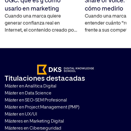
UGC: qué es y cómo
Share of Voice: q
usarlo en marketing
cómo medirlo
Cuando una marca quiere
Cuando una marca q
generar confianza real en
entender cuánto “rui
Internet, el contenido creado por
frente a sus competi
los propios usuarios se ha
mercado, necesita un
convertido en uno de los activos
capaz de cuantificar 
más interesantes ya que
real. El Share of Voic
amplifica el alcance de la marca,
interpretar la visibili
ayuda a construir credibilidad y
marca en distintos ca
acelera el proceso en la toma de
medir su impacto. T
Titulaciones destacadas
decisiones de compra. Te
cómo hacerlo y por q
Máster en Analítica Digital
contamos en qué consiste y […]
que aplicarlo en cualq
Máster en Data Science
Máster en SEO-SEM Profesional
Máster en Project Management (PMP)
Máster en UX/UI
Másteres en Marketing Digital
Másteres en Ciberseguridad