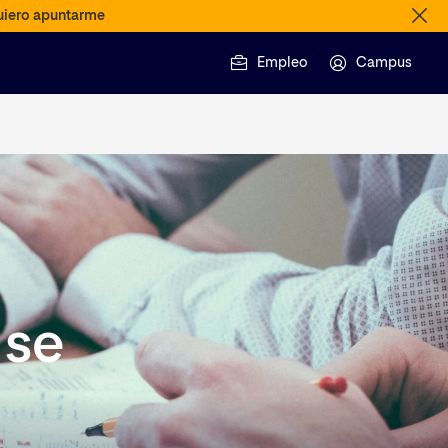
iero apuntarme
Empleo
Campus
 se