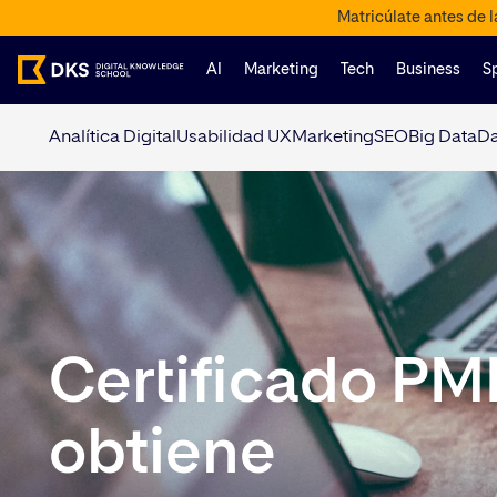
Matricúlate antes de 
AI
Marketing
Tech
Business
S
Analítica Digital
Usabilidad UX
Marketing
SEO
Big Data
Da
Certificado PM
obtiene