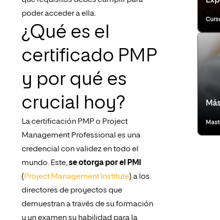
qué requisitos debes cumplir para
Expe
poder acceder a ella.
Curs
¿Qué es el
certificado PMP
y por qué es
crucial hoy?
Más
La certificación PMP o Project
Mast
Management Professional es una
credencial con validez en todo el
mundo. Este,
se otorga por el PMI
(
Project Management Institute
) a los
directores de proyectos que
demuestran a través de su formación
y un examen su habilidad para la