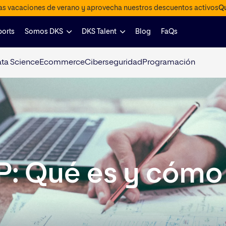
las vacaciones de verano y aprovecha nuestros descuentos activos
Qu
ports
Somos DKS
DKS Talent
Blog
FaQs
ta Science
Ecommerce
Ciberseguridad
Programación
P: Qué es y cómo