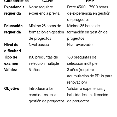
Característica
CAPM
PMP
Experiencia
No se requiere
Entre 4500 y 7500 horas
requerida
experiencia previa
de experiencia en gestión
de proyectos
Educación
Mínimo 23 horas de
Mínimo 35 horas de
requerida
formación en gestión
formación en gestión de
de proyectos
proyectos
Nivel de
Nivel básico
Nivel avanzado
dificultad
Tipo de
150 preguntas de
180 preguntas de
examen
selección múltiple
selección múltiple
Validez
5 años
3 años (requiere
acumulación de PDUs para
renovación)
Objetivo
Introducir a los
Validar la experiencia y
candidatos en la
habilidades en dirección
gestión de proyectos
de proyectos