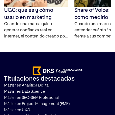
UGC: qué es y cómo
Share of Voice: q
usarlo en marketing
cómo medirlo
Cuando una marca quiere
Cuando una marca q
generar confianza real en
entender cuánto “rui
Internet, el contenido creado por
frente a sus competi
los propios usuarios se ha
mercado, necesita un
convertido en uno de los activos
capaz de cuantificar 
más interesantes ya que
real. El Share of Voic
amplifica el alcance de la marca,
interpretar la visibili
ayuda a construir credibilidad y
marca en distintos ca
acelera el proceso en la toma de
medir su impacto. T
Titulaciones destacadas
decisiones de compra. Te
cómo hacerlo y por q
Máster en Analítica Digital
contamos en qué consiste y […]
que aplicarlo en cualq
Máster en Data Science
Máster en SEO-SEM Profesional
Máster en Project Management (PMP)
Máster en UX/UI