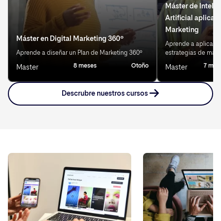
Máster de Inteli
Artificial aplicad
Marketing
Máster en Digital Marketing 360º
Aprende a aplicar IA
Aprende a diseñar un Plan de Marketing 360º
estrategias de mark
8 meses
Otoño
7 mes
Master
Master
Descrubre nuestros cursos