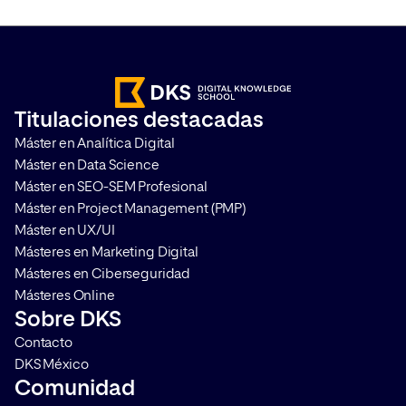
bitcoins y cómo funcionan. Pero
interactúan con la te
blockchain es mucho más que
Pero junto con ese a
Bitcoin y las criptomonedas​. Te
también han aument
contamos qué es, cómo
riesgos: ataques ra
funciona, cuáles son sus
robo de datos, fraude 
Titulaciones destacadas
principales características y por
suplantaciones de id
Máster en Analítica Digital
qué se ha convertido en una de
vulnerabilidades en 
Máster en Data Science
[…]
impulsados por intel
Máster en SEO-SEM Profesional
artificial. Un sector en
Máster en Project Management (PMP)
crecimiento constant
Máster en UX/UI
necesidad […]
Másteres en Marketing Digital
Másteres en Ciberseguridad
Másteres Online
Sobre DKS
Contacto
DKS México
Comunidad