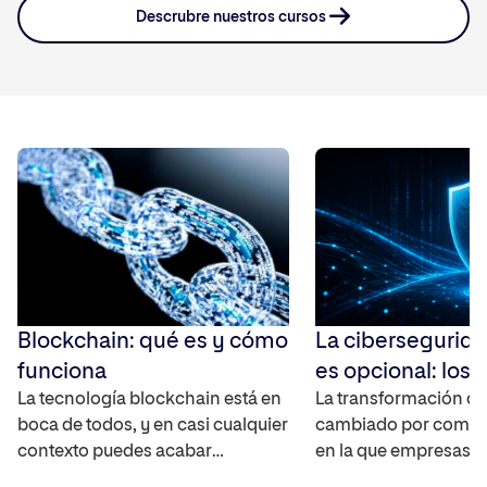
Descrubre nuestros cursos
Blockchain: qué es y cómo
La cibersegurida
funciona
es opcional: los p
La tecnología blockchain está en
que dominarán e
La transformación dig
boca de todos, y en casi cualquier
cambiado por comple
mercado digital
contexto puedes acabar
en la que empresas,
hablando sobre el futuro de los
administraciones y u