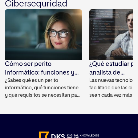
Ciberseguridad
principales características y por
un experto en cibers
qué se ha convertido en una de
deberás saber en qué
[…]
qué técnicas utilizan.
Entendiendo la […]
Cómo ser perito
¿Qué estudiar pa
informático: funciones y
analista de
requisitos para el puesto
¿Sabes qué es un perito
Ciberinteligenci
Las nuevas tecnologí
informático, qué funciones tiene
facilitado que las c
y qué requisitos se necesitan para
sean cada vez más so
poder desempeñar el puesto? Te
que puedan sortear cu
damos las claves para que
de obstáculo que se 
puedas conocer todas las
establecer contra ell
características de este sector en
de seguridad. Por tant
auge. ¿Qué es un perito
actualidad, se hace 