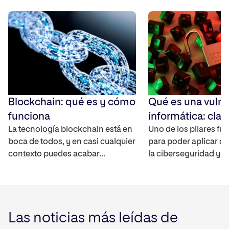
Blockchain: qué es y cómo
Qué es una vulne
funciona
informática: clav
La tecnología blockchain está en
entender la
Uno de los pilares f
boca de todos, y en casi cualquier
para poder aplicar c
ciberseguridad
contexto puedes acabar
la ciberseguridad y e
hablando sobre el futuro de los
comprender qué es 
bitcoins y cómo funcionan. Pero
vulnerabilidad inform
blockchain es mucho más que
contamos qué son y
Bitcoin y las criptomonedas​. Te
sabiéndolo podrás an
Las noticias más leídas de
contamos qué es, cómo
ataques y proteger lo
funciona, cuáles son sus
digitales. Si quieres c