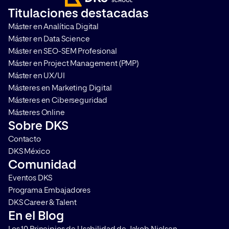
informático? Los peritos
necesario contar con
Titulaciones destacadas
informáticos son aquellos
profesionales y medi
Máster en Analítica Digital
profesionales que obtienen la
permitan detectar y 
Máster en Data Science
información de ordenadores,
estas amenazas y […]
Máster en SEO-SEM Profesional
teléfonos móviles u […]
Máster en Project Management (PMP)
Máster en UX/UI
Másteres en Marketing Digital
Másteres en Ciberseguridad
Másteres Online
Sobre DKS
Contacto
DKS México
Comunidad
Eventos DKS
Programa Embajadores
DKS Career & Talent
En el Blog