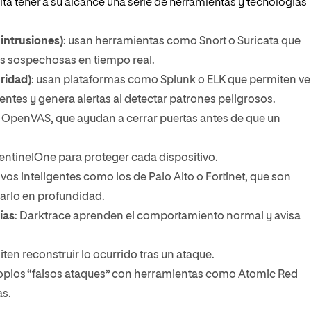
ita tener a su alcance una serie de herramientas y tecnologías
intrusiones)
: usan herramientas como Snort o Suricata que
es sospechosas en tiempo real.
ridad)
: usan plataformas como Splunk o ELK que permiten ve
uentes y genera alertas al detectar patrones peligrosos.
u OpenVAS, que ayudan a cerrar puertas antes de que un
entinelOne para proteger cada dispositivo.
tivos inteligentes como los de Palo Alto o Fortinet, que son
zarlo en profundidad.
ías
: Darktrace aprenden el comportamiento normal y avisa
iten reconstruir lo ocurrido tras un ataque.
propios “falsos ataques” con herramientas como Atomic Red
as.