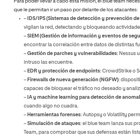
Para poder llevar a cabo esta misión, el blue team neces
que le permitan ir un paso por delante de los atacantes:
–
IDS/IPS (Sistemas de detección y prevención de 
vigilan la red, detectando y bloqueando actividad
–
SIEM (Gestión de información y eventos de segu
encontrar la correlación entre datos de distintas f
–
Gestión de parches y vulnerabilidades
: Nessus 
intruso las encuentre.
–
EDR y protección de endpoints
: CrowdStrike o S
–
Firewalls de nueva generación (NGFW)
: disposi
capaces de bloquear el tráfico no deseado y anali
–
IA y machine learning para detección de anomal
cuando algo no cuadra.
–
Herramientas forenses
: Autopsy o Volatility perm
–
Simulación de ataques
: el blue team lanza sus 
Team, para comprobar que sus defensas están list