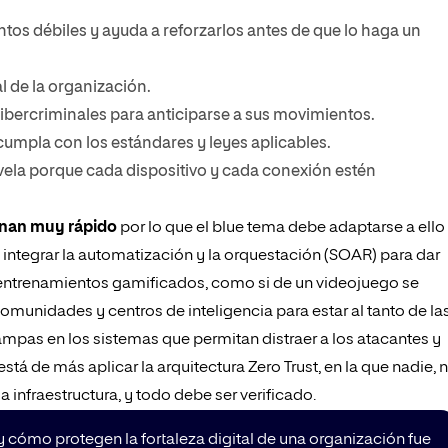
ntos débiles y ayuda a reforzarlos antes de que lo haga un
al de la organización.
 cibercriminales para anticiparse a sus movimientos.
cumpla con los estándares y leyes aplicables.
 vela porque cada dispositivo y cada conexión estén
onan muy rápido
por lo que el blue tema debe adaptarse a ello
 integrar la automatización y la orquestación (SOAR) para dar
ar entrenamientos gamificados, como si de un videojuego se
munidades y centros de inteligencia para estar al tanto de la
mpas en los sistemas que permitan distraer a los atacantes y
tá de más aplicar la arquitectura Zero Trust, en la que nadie, n
a infraestructura, y todo debe ser verificado.
y cómo protegen la fortaleza digital de una organización fue