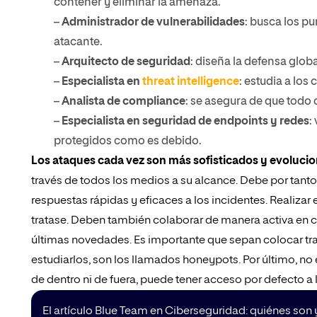
contener y eliminar la amenaza.
–
Administrador de vulnerabilidades
: busca los pu
atacante.
–
Arquitecto de seguridad
: diseña la defensa glob
–
Especialista en
threat intelligence
: estudia a los
–
Analista de compliance
: se asegura de que todo 
–
Especialista en seguridad de endpoints y redes
:
protegidos como es debido.
Los ataques cada vez son más sofisticados y evoluci
través de todos los medios a su alcance. Debe por tanto
respuestas rápidas y eficaces a los incidentes. Realiz
tratase. Deben también colaborar de manera activa en co
últimas novedades. Es importante que sepan colocar tra
estudiarlos, son los llamados honeypots. Por último, no es
de dentro ni de fuera, puede tener acceso por defecto a l
El artículo Blue Team en Ciberseguridad: quiénes son 