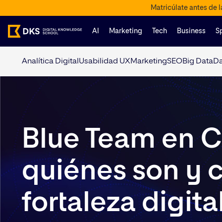
Matricúlate antes de 
AI
Marketing
Tech
Business
S
Analítica Digital
Usabilidad UX
Marketing
SEO
Big Data
Da
Blue Team en C
quiénes son y 
fortaleza digita