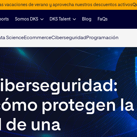
las vacaciones de verano y aprovecha nuestros descuentos activos
Qu
ports
Somos DKS
DKS Talent
Blog
FaQs
ta Science
Ecommerce
Ciberseguridad
Programación
iberseguridad:
cómo protegen la
l de una