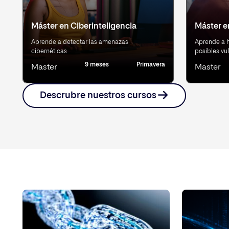
Máster en Ciberinteligencia
Máster e
Aprende a detectar las amenazas
Aprende a h
cibernéticas
posibles vu
9 meses
Primavera
Master
Master
Descrubre nuestros cursos