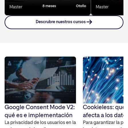
8 meses
Otoño
8
Master
Master
Descrubre nuestros cursos
Google Consent Mode V2:
Cookieless: qué
qué es e implementación
afecta a los dato
La privacidad de los usuarios en la
Para garantizar la pr