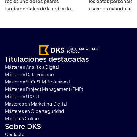
red es uno de los pilares
los datos personales 
fundamentales de la red en la
usuarios cuando nav
actualidad, por lo que es
Internet, las cookies 
importante que a la hora de poder
han empezado a des
medir campañas y analizar el
los principales nave
comportamiento de los usuarios,
Internet, lo que co
sea imprescindible realizar una
Cookieless en la web
correcta gestión del
que las mediciones s
Titulaciones destacadas
consentimiento. Te contamos
comportamiento de l
Máster en Analítica Digital
qué es Google Consent Mode […]
se vuelvan más comp
Máster en Data Science
(pero por supuesto, [
Máster en SEO-SEM Profesional
Máster en Project Management (PMP)
Máster en UX/UI
Másteres en Marketing Digital
Másteres en Ciberseguridad
Másteres Online
Sobre DKS
Contacto