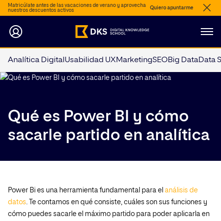
Matricúlate antes de las vacaciones de verano y aprovecha
Quiero apuntarme
nuestros descuentos activos
Analítica Digital
Usabilidad UX
Marketing
SEO
Big Data
Data 
Qué es Power BI y cómo
sacarle partido en analítica
Power Bi es una herramienta fundamental para el
análisis de
datos
. Te contamos en qué consiste, cuáles son sus funciones y
cómo puedes sacarle el máximo partido para poder aplicarla en