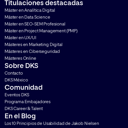
Titulaciones destacadas
consentimiento. Te contamos
comportamiento de l
Máster en Analítica Digital
qué es Google Consent Mode […]
se vuelvan más comp
Máster en Data Science
(pero por supuesto, [
Máster en SEO-SEM Profesional
Máster en Project Management (PMP)
Máster en UX/UI
Másteres en Marketing Digital
Másteres en Ciberseguridad
Másteres Online
Sobre DKS
Contacto
DKS México
Comunidad
Eventos DKS
Programa Embajadores
DKS Career & Talent
En el Blog
Los 10 Principios de Usabilidad de Jakob Nielsen