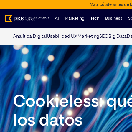
Matricúlate antes de 
AI
Marketing
Tech
Business
S
Analítica Digital
Usabilidad UX
Marketing
SEO
Big Data
Da
Cookieless: qu
los datos