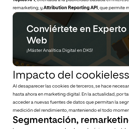
Topics API
, orientada a la publicidad basada en interese
remarketing; y
Attribution Reporting API
, que permite m
Conviértete en Experto 
Web
¡Máster Analítica Digital en DKS!
Impacto del cookieless
Al desaparecer las cookies de terceros, se hace necesari
hasta ahora en marketing digital. En la actualidad, por 
acceder a nuevas fuentes de datos que permitan la segm
medición del rendimiento, manteniendo el todo momento
Segmentación, remarketin