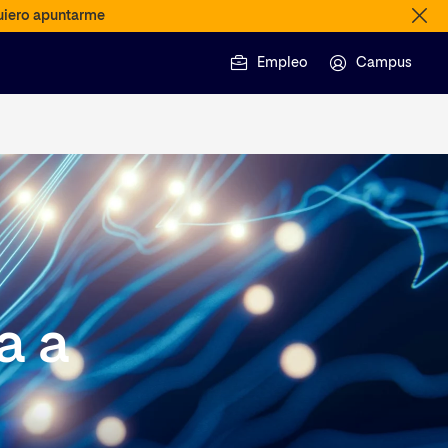
iero apuntarme
Empleo
Campus
a a