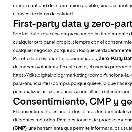
mayor cantidad de información posible, sino desarrollar
a través de datos de calidad.
First-party data y zero-par
Son los datos que una empresa recopila directamente d
cualquier otro canal propio, siempre con el consentimie
cualquier negocio, porque son los que verdaderamente l
Por otro lado estarían los denominados,
Zero-Party Dat
de manera voluntaria. En este caso, el usuario proporcio
https://dks.digital/blog/marketing/como-funciona-la-p
para-anunciantes/compra porque quiere, lo que hace qu
personalizar las experiencias y con ellas la relación con 
Consentimiento, CMP y ges
El consentimiento es uno de los pilares fundamentales de
diferentes métodos. Para gestionar este proceso mucha
(CMP)
, una herramienta que permite informar a los usua