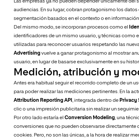
Las empresas ya no pueden depender únicamente del seg
audiencias. En su lugar, cobran protagonismo los datos
segmentación basados en el contexto o en información 
Del mismo modo, se incorporan procesos como el
Iden
identificadores de un mismo usuario, y técnicas como e
utilizadas para reconocer usuarios respetando las nuevas
Advertising
vuelve a ganar protagonismo al mostrar anun
usuario, en lugar de basarse exclusivamente en su histo
Medición, atribución y m
Antes era habitual seguir el recorrido completo de un u
para poder realizar las mediciones pertinentes. En la act
Attribution Reporting API
, integrada dentro de
Privacy
clic o una impresión publicitaria sin realizar un seguimie
Por otro lado estaría el
Conversion Modeling
, una técn
conversiones que no pueden observarse directamente deb
cookies. Pero, no son las únicas, a la hora de realizar m