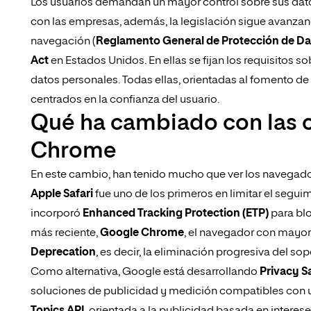
Los usuarios demandan un mayor control sobre sus dat
con las empresas, además, la legislación sigue avanzand
navegación (
Reglamento General de Protección de Da
Act
en Estados Unidos. En ellas se fijan los requisitos s
datos personales. Todas ellas, orientadas al fomento de
centrados en la confianza del usuario.
Qué ha cambiado con las c
Chrome
En este cambio, han tenido mucho que ver los navegado
Apple Safari
fue uno de los primeros en limitar el segu
incorporó
Enhanced Tracking Protection (ETP)
para bl
más reciente,
Google Chrome
, el navegador con mayo
Deprecation
, es decir, la eliminación progresiva del so
Como alternativa, Google está desarrollando
Privacy 
soluciones de publicidad y medición compatibles con un