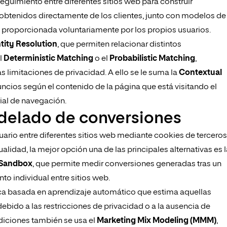
uimiento entre diferentes sitios web para construir
 obtenidos directamente de los clientes, junto con modelos de
proporcionada voluntariamente por los propios usuarios.
tity Resolution
, que permiten relacionar distintos
l
Deterministic Matching
o el
Probabilistic Matching
,
 limitaciones de privacidad. A ello se le suma la
Contextual
cios según el contenido de la página que está visitando el
rial de navegación.
odelado de conversiones
suario entre diferentes sitios web mediante cookies de terceros
ualidad, la mejor opción una de las principales alternativas es 
 Sandbox
, que permite medir conversiones generadas tras un
nto individual entre sitios web.
ica basada en aprendizaje automático que estima aquellas
ido a las restricciones de privacidad o a la ausencia de
ediciones también se usa el
Marketing Mix Modeling (MMM)
,