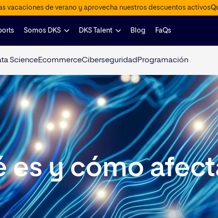
las vacaciones de verano y aprovecha nuestros descuentos activos
Qu
ports
Somos DKS
DKS Talent
Blog
FaQs
ta Science
Ecommerce
Ciberseguridad
Programación
é es y cómo afect