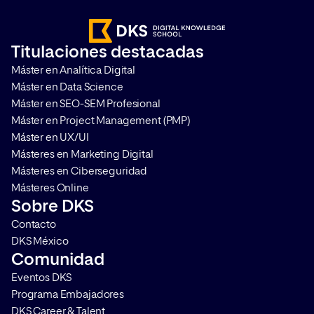
últimos años este tipo de
contamos qué es, có
compañías no han dejado de
mapa de experiencia 
crecer y de aumentar las ventas
paso a paso y qué he
Titulaciones destacadas
en sus plataformas por lo que
son las más utilizadas
Máster en Analítica Digital
requieren de personas que sean
Máster en Data Science
capaces […]
Máster en SEO-SEM Profesional
Máster en Project Management (PMP)
Máster en UX/UI
Másteres en Marketing Digital
Másteres en Ciberseguridad
Másteres Online
Sobre DKS
Contacto
DKS México
Comunidad
Eventos DKS
Programa Embajadores
DKS Career & Talent