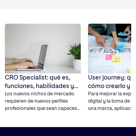
CRO Specialist: qué es,
User journey: qu
funciones, habilidades y
cómo crearlo y 
cómo convertirte en uno
Los nuevos nichos de mercado
Para mejorar la exper
requieren de nuevos perfiles
digital y la toma de d
profesionales que sean capaces
una marca, aplicació
de cubrir las necesidades de las
debe saber cómo int
empresas sobre todo en
usuarios con ella y a
comercio electrónico. En los
entra en juego el User