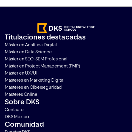
importante que a la hora de poder
han empezado a des
medir campañas y analizar el
los principales nave
comportamiento de los usuarios,
Internet, lo que co
sea imprescindible realizar una
Cookieless en la web
correcta gestión del
que las mediciones s
Titulaciones destacadas
consentimiento. Te contamos
comportamiento de l
Máster en Analítica Digital
qué es Google Consent Mode […]
se vuelvan más comp
Máster en Data Science
(pero por supuesto, [
Máster en SEO-SEM Profesional
Máster en Project Management (PMP)
Máster en UX/UI
Másteres en Marketing Digital
Másteres en Ciberseguridad
Másteres Online
Sobre DKS
Contacto
DKS México
Comunidad