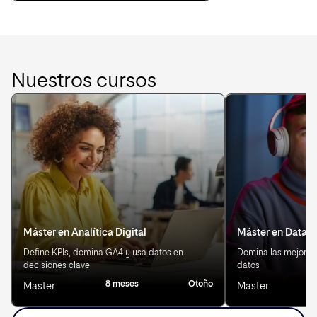
Nuestros cursos
Máster en Analítica Digital
Máster en Data S
Define KPIs, domina GA4 y usa datos en
Domina las mejores 
decisiones clave
datos
8 meses
Otoño
8
Master
Master