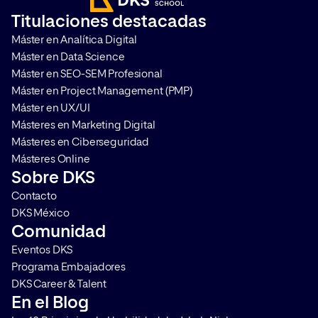
correcta gestión del
que las mediciones s
Titulaciones destacadas
consentimiento. Te contamos
comportamiento de l
Máster en Analítica Digital
qué es Google Consent Mode […]
se vuelvan más comp
Máster en Data Science
(pero por supuesto, [
Máster en SEO-SEM Profesional
Máster en Project Management (PMP)
Máster en UX/UI
Másteres en Marketing Digital
Másteres en Ciberseguridad
Másteres Online
Sobre DKS
Contacto
DKS México
Comunidad
Eventos DKS
Programa Embajadores
DKS Career & Talent
En el Blog