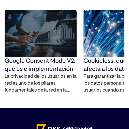
Google Consent Mode V2:
Cookieless: qué
qué es e implementación
afecta a los dato
La privacidad de los usuarios en la
Para garantizar la pr
red es uno de los pilares
los datos personales 
fundamentales de la red en la
usuarios cuando nav
actualidad, por lo que es
Internet, las cookies 
importante que a la hora de poder
han empezado a des
medir campañas y analizar el
los principales nave
comportamiento de los usuarios,
Internet, lo que co
sea imprescindible realizar una
Cookieless en la web