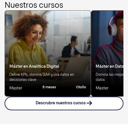
Nuestros cursos
Máster en Analítica Digital
Máster en Data S
Define KPIs, domina GA4 y usa datos en
Domina las mejores 
decisiones clave
datos
8 meses
Otoño
8
Master
Master
Descrubre nuestros cursos