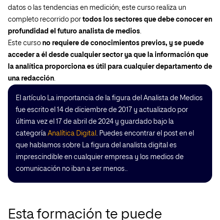
datos o las tendencias en medición; este curso realiza un
completo recorrido por
todos los sectores que debe conocer en
profundidad el futuro analista de medios
.
Este curso
no requiere de conocimientos previos, y se puede
acceder a él desde cualquier sector ya que la información que
la analítica proporciona es útil para cualquier departamento de
una redacción
.
El artículo La importancia de la figura del Analista de Medios
fue escrito el 14 de diciembre de 2017 y actualizado por
última vez el 17 de abril de 2024 y guardado bajo la
categoría
Analítica Digital
. Puedes encontrar el post en el
que hablamos sobre La figura del analista digital es
imprescindible en cualquier empresa y los medios de
comunicación no iban a ser menos..
Esta formación te puede