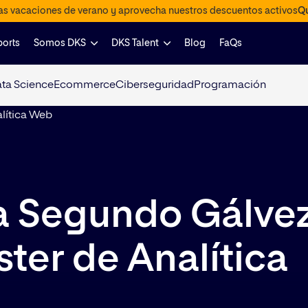
las vacaciones de verano y aprovecha nuestros descuentos activos
Qu
ports
Somos DKS
DKS Talent
Blog
FaQs
ta Science
Ecommerce
Ciberseguridad
Programación
a Segundo Gálvez
ter de Analítica