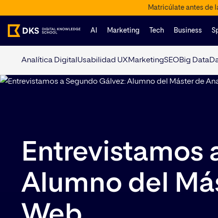
Matricúlate antes de 
AI
Marketing
Tech
Business
S
Analítica Digital
Usabilidad UX
Marketing
SEO
Big Data
Da
Entrevistamos 
Alumno del Más
Web