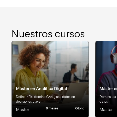
Nuestros cursos
Máster en Analítica Digital
Máster e
Define KPIs, domina GA4 y usa datos en
Domina las 
decisiones clave
datos
8 meses
Otoño
Master
Master