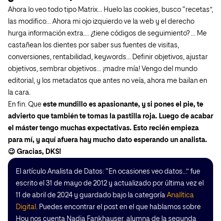
Ahora lo veo todo tipo Matrix… Huelo las cookies, busco “recetas”,
las modifico… Ahora mi ojo izquierdo ve la web y el derecho
hurga información extra…. ¿tiene códigos de seguimiento? … Me
castañean los dientes por saber sus fuentes de visitas,
conversiones, rentabilidad, keywords… Definir objetivos, ajustar
objetivos, sembrar objetivos… ¡madre mía! Vengo del mundo
editorial, y los metadatos que antes no veía, ahora me bailan en
la cara.
En fin. Que
este mundillo es apasionante, y si pones el pie, te
advierto que también te tomas la pastilla roja.
Luego de acabar
el máster tengo muchas expectativas. Esto recién empieza
para mí, y aquí afuera hay mucho dato esperando un analista.
😉 Gracias, DKS!
El artículo Analista de Datos: “En ocasiones veo datos…” fue
escrito el 31 de mayo de 2012 y actualizado por última vez el
11 de abril de 2024 y guardado bajo la categoría
Analítica
Digital
. Puedes encontrar el post en el que hablamos sobre
Hoy nos cuenta Nadia Fankhauser, alumna de la segunda