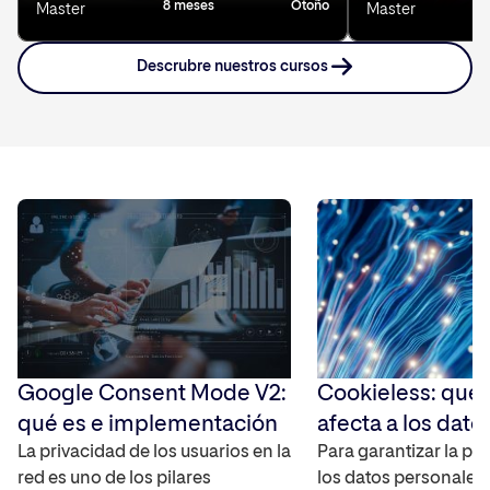
8 meses
Otoño
8
Master
Master
Descrubre nuestros cursos
Google Consent Mode V2:
Cookieless: qué
qué es e implementación
afecta a los dato
La privacidad de los usuarios en la
Para garantizar la pr
red es uno de los pilares
los datos personales 