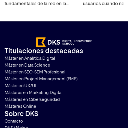
fundamentales de la red en la
usuarios cuando nav
actualidad, por lo que es
Internet, las cookies 
importante que a la hora de poder
han empezado a des
medir campañas y analizar el
los principales nave
comportamiento de los usuarios,
Internet, lo que co
sea imprescindible realizar una
Cookieless en la web
correcta gestión del
que las mediciones s
Titulaciones destacadas
consentimiento. Te contamos
comportamiento de l
Máster en Analítica Digital
qué es Google Consent Mode […]
se vuelvan más comp
Máster en Data Science
(pero por supuesto, [
Máster en SEO-SEM Profesional
Máster en Project Management (PMP)
Máster en UX/UI
Másteres en Marketing Digital
Másteres en Ciberseguridad
Másteres Online
Sobre DKS
Contacto