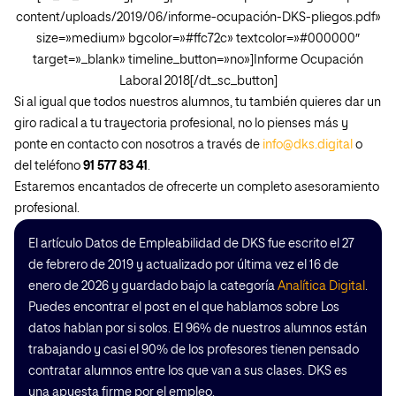
content/uploads/2019/06/informe-ocupación-DKS-pliegos.pdf»
size=»medium» bgcolor=»#ffc72c» textcolor=»#000000″
target=»_blank» timeline_button=»no»]Informe Ocupación
Laboral 2018[/dt_sc_button]
Si al igual que todos nuestros alumnos, tu también quieres dar un
giro radical a tu trayectoria profesional, no lo pienses más y
ponte en contacto con nosotros a través de
info@dks.digital
o
del teléfono
91 577 83 41
.
Estaremos encantados de ofrecerte un completo asesoramiento
profesional.
El artículo Datos de Empleabilidad de DKS fue escrito el 27
de febrero de 2019 y actualizado por última vez el 16 de
enero de 2026 y guardado bajo la categoría
Analítica Digital
.
Puedes encontrar el post en el que hablamos sobre Los
datos hablan por si solos. El 96% de nuestros alumnos están
trabajando y casi el 90% de los profesores tienen pensado
contratar alumnos entre los que van a sus clases. DKS es
una apuesta firme por el empleo.