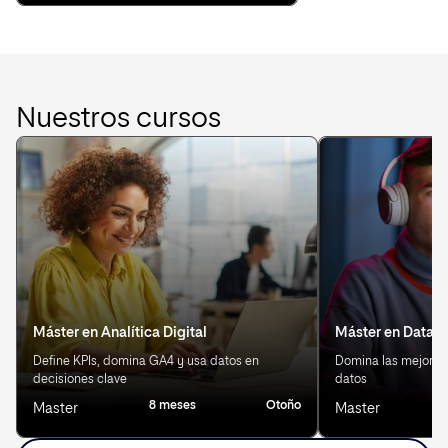
Nuestros cursos
Máster en Analítica Digital
Máster en Data S
Define KPIs, domina GA4 y usa datos en
Domina las mejores 
decisiones clave
datos
8 meses
Otoño
8
Master
Master