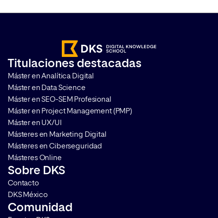
importante que a la hora de poder
han empezado a des
medir campañas y analizar el
los principales nave
comportamiento de los usuarios,
Internet, lo que co
sea imprescindible realizar una
Cookieless en la web
correcta gestión del
que las mediciones s
Titulaciones destacadas
consentimiento. Te contamos
comportamiento de l
Máster en Analítica Digital
qué es Google Consent Mode […]
se vuelvan más comp
Máster en Data Science
(pero por supuesto, [
Máster en SEO-SEM Profesional
Máster en Project Management (PMP)
Máster en UX/UI
Másteres en Marketing Digital
Másteres en Ciberseguridad
Másteres Online
Sobre DKS
Contacto
DKS México
Comunidad