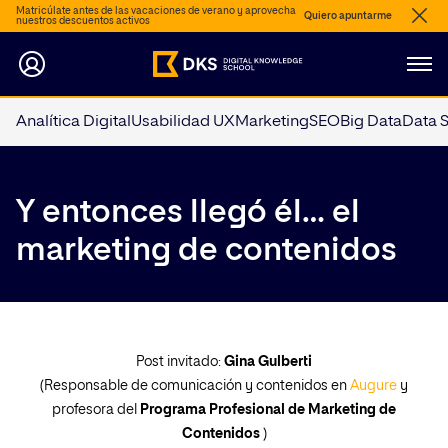
Matricúlate antes de las vacaciones de verano y aprovecha
Quiero apuntarme
nuestros descuentos activos
Analítica Digital
Usabilidad UX
Marketing
SEO
Big Data
Data 
Y entonces llegó él… el
marketing de contenidos
Post invitado:
Gina Gulberti
(Responsable de comunicación y contenidos en
Augure
y
profesora del
Programa Profesional de Marketing de
Contenidos
)