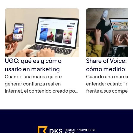
UGC: qué es y cómo
Share of Voice: q
usarlo en marketing
cómo medirlo
Cuando una marca quiere
Cuando una marca q
generar confianza real en
entender cuánto “rui
Internet, el contenido creado por
frente a sus competi
los propios usuarios se ha
mercado, necesita un
convertido en uno de los activos
capaz de cuantificar 
más interesantes ya que
real. El Share of Voic
amplifica el alcance de la marca,
interpretar la visibili
ayuda a construir credibilidad y
marca en distintos ca