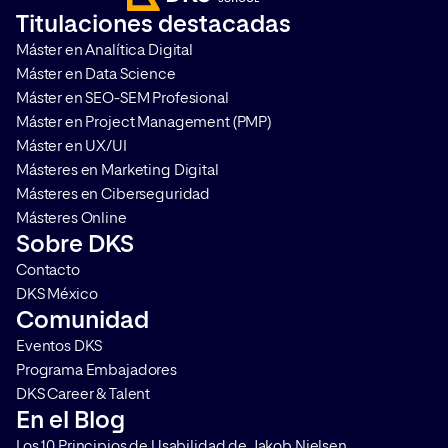
acelera el proceso en la toma de
medir su impacto. T
Titulaciones destacadas
decisiones de compra. Te
cómo hacerlo y por q
Máster en Analítica Digital
contamos en qué consiste y […]
que aplicarlo en cualq
Máster en Data Science
Máster en SEO-SEM Profesional
Máster en Project Management (PMP)
Máster en UX/UI
Másteres en Marketing Digital
Másteres en Ciberseguridad
Másteres Online
Sobre DKS
Contacto
DKS México
Comunidad
Eventos DKS
Programa Embajadores
DKS Career & Talent
En el Blog
Los 10 Principios de Usabilidad de Jakob Nielsen