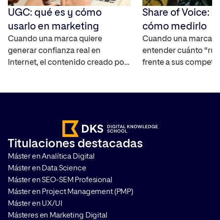
UGC: qué es y cómo
Share of Voice: q
usarlo en marketing
cómo medirlo
Cuando una marca quiere
Cuando una marca q
generar confianza real en
entender cuánto “rui
Internet, el contenido creado por
frente a sus competi
los propios usuarios se ha
mercado, necesita un
convertido en uno de los activos
capaz de cuantificar 
más interesantes ya que
real. El Share of Voic
amplifica el alcance de la marca,
interpretar la visibili
ayuda a construir credibilidad y
marca en distintos ca
acelera el proceso en la toma de
medir su impacto. T
Titulaciones destacadas
decisiones de compra. Te
cómo hacerlo y por q
Máster en Analítica Digital
contamos en qué consiste y […]
que aplicarlo en cualq
Máster en Data Science
Máster en SEO-SEM Profesional
Máster en Project Management (PMP)
Máster en UX/UI
Másteres en Marketing Digital