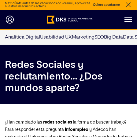
Matricúlate antes de las vacaciones de verano y aprovecha
Quiero apuntarme
nuestros descuentos activos
Analítica Digital
Usabilidad UX
Marketing
SEO
Big Data
Data 
Redes Sociales y
reclutamiento… ¿Dos
mundos aparte?
¿Han cambiado las
redes sociales
la forma de buscar trabajo?
Para responder esta pregunta
Infoempleo
y Adecco han