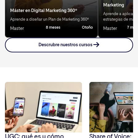
Marketing
Máster en Digital Marketing 360º
Aprende a aplicar IA
Aprende a diseñar un Plan de Marketing 360º
estrategias de mark
8 meses
Otoño
7 mes
Master
Master
Descrubre nuestros cursos
UGC: qué es y cómo
Share of Voice: q