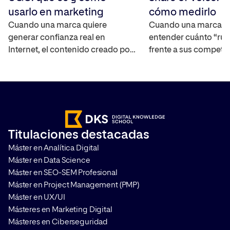
usarlo en marketing
cómo medirlo
Cuando una marca quiere
Cuando una marca q
generar confianza real en
entender cuánto “rui
Internet, el contenido creado por
frente a sus competi
los propios usuarios se ha
mercado, necesita un
convertido en uno de los activos
capaz de cuantificar 
más interesantes ya que
real. El Share of Voic
amplifica el alcance de la marca,
interpretar la visibili
ayuda a construir credibilidad y
marca en distintos ca
acelera el proceso en la toma de
medir su impacto. T
Titulaciones destacadas
decisiones de compra. Te
cómo hacerlo y por q
Máster en Analítica Digital
contamos en qué consiste y […]
que aplicarlo en cualq
Máster en Data Science
Máster en SEO-SEM Profesional
Máster en Project Management (PMP)
Máster en UX/UI
Másteres en Marketing Digital
Másteres en Ciberseguridad