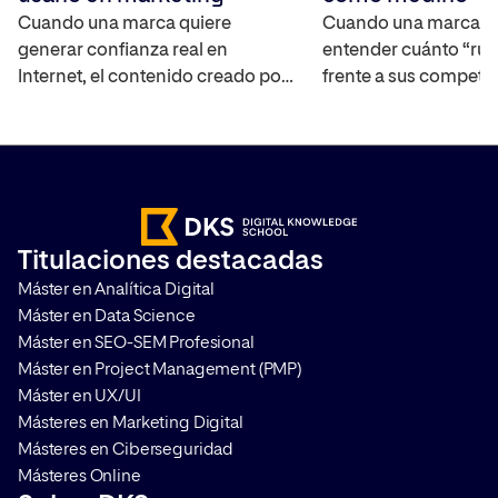
Cuando una marca quiere
Cuando una marca q
generar confianza real en
entender cuánto “rui
Internet, el contenido creado por
frente a sus competi
los propios usuarios se ha
mercado, necesita un
convertido en uno de los activos
capaz de cuantificar 
más interesantes ya que
real. El Share of Voic
amplifica el alcance de la marca,
interpretar la visibili
ayuda a construir credibilidad y
marca en distintos ca
acelera el proceso en la toma de
medir su impacto. T
Titulaciones destacadas
decisiones de compra. Te
cómo hacerlo y por q
Máster en Analítica Digital
contamos en qué consiste y […]
que aplicarlo en cualq
Máster en Data Science
Máster en SEO-SEM Profesional
Máster en Project Management (PMP)
Máster en UX/UI
Másteres en Marketing Digital
Másteres en Ciberseguridad
Másteres Online