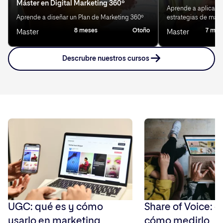
Máster en Digital Marketing 360º
Aprende a aplicar IA
Aprende a diseñar un Plan de Marketing 360º
estrategias de mark
8 meses
Otoño
7 mes
Master
Master
Descrubre nuestros cursos
UGC: qué es y cómo
Share of Voice: q
usarlo en marketing
cómo medirlo