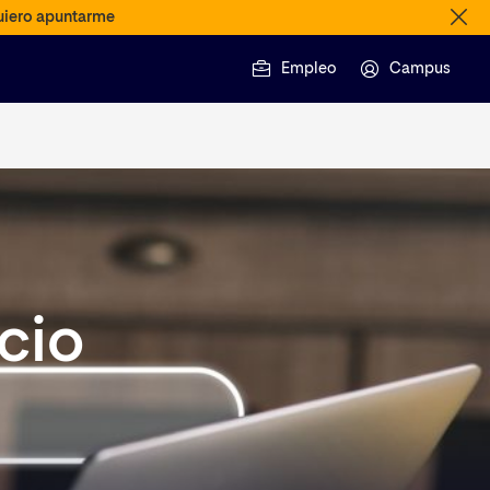
iero apuntarme
Empleo
Campus
cio