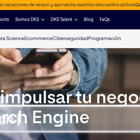
las vacaciones de verano y aprovecha nuestros descuentos activos
Qu
ports
Somos DKS
DKS Talent
Blog
FaQs
ta Science
Ecommerce
Ciberseguridad
Programación
impulsar tu nego
arch Engine