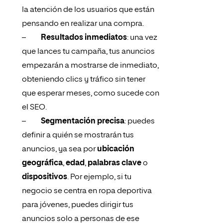
la atención de los usuarios que están
pensando en realizar una compra.
–
Resultados inmediatos
: una vez
que lances tu campaña, tus anuncios
empezarán a mostrarse de inmediato,
obteniendo clics y tráfico sin tener
que esperar meses, como sucede con
el SEO.
–
Segmentación precisa
: puedes
definir a quién se mostrarán tus
anuncios, ya sea por
ubicación
geográfica
,
edad
,
palabras clave
o
dispositivos
. Por ejemplo, si tu
negocio se centra en ropa deportiva
para jóvenes, puedes dirigir tus
anuncios solo a personas de ese