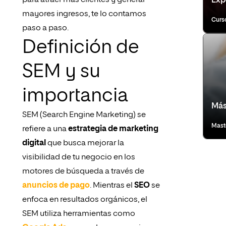
para atraer más clientes y generar
Expe
mayores ingresos, te lo contamos
Curs
paso a paso.
Definición de
SEM y su
importancia
Más
SEM (Search Engine Marketing) se
Mast
refiere a una
estrategia de marketing
digital
que busca mejorar la
visibilidad de tu negocio en los
motores de búsqueda a través de
anuncios de pago
. Mientras el
SEO
se
enfoca en resultados orgánicos, el
SEM utiliza herramientas como