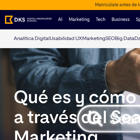
Matricúlate antes de 
AI
Marketing
Tech
Business
S
Analítica Digital
Usabilidad UX
Marketing
SEO
Big Data
Da
Qué es y cómo 
a través del Se
Marketing