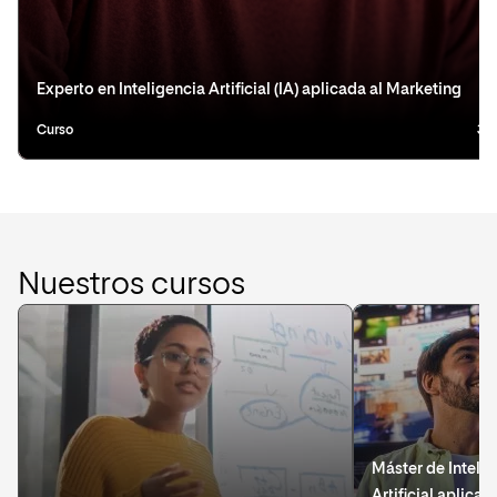
Experto en Inteligencia Artificial (IA) aplicada al Marketing
Curso
3 
Nuestros cursos
Máster de Inteli
Artificial aplicad