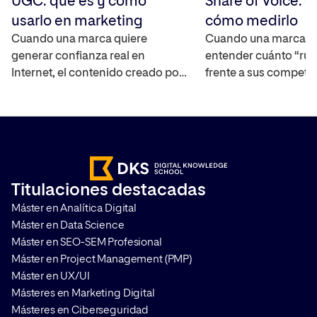
UGC: qué es y cómo
Share of Voice: q
usarlo en marketing
cómo medirlo
Cuando una marca quiere
Cuando una marca q
generar confianza real en
entender cuánto “rui
Internet, el contenido creado por
frente a sus competi
los propios usuarios se ha
mercado, necesita un
convertido en uno de los activos
capaz de cuantificar 
más interesantes ya que
real. El Share of Voic
amplifica el alcance de la marca,
interpretar la visibili
ayuda a construir credibilidad y
marca en distintos ca
acelera el proceso en la toma de
medir su impacto. T
Titulaciones destacadas
decisiones de compra. Te
cómo hacerlo y por q
Máster en Analítica Digital
contamos en qué consiste y […]
que aplicarlo en cualq
Máster en Data Science
Máster en SEO-SEM Profesional
Máster en Project Management (PMP)
Máster en UX/UI
Másteres en Marketing Digital
Másteres en Ciberseguridad