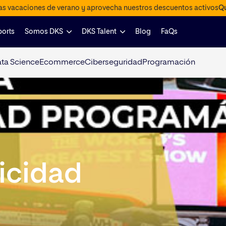
las vacaciones de verano y aprovecha nuestros descuentos activos
Qu
ports
Somos DKS
DKS Talent
Blog
FaQs
ta Science
Ecommerce
Ciberseguridad
Programación
licidad