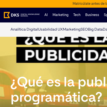
Matricúlate antes de 
AI
Marketing
Tech
Business
S
Analítica Digital
Usabilidad UX
Marketing
SEO
Big Data
Da
¿Qué es la pub
programática?