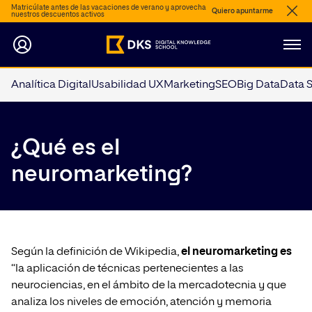
Matricúlate antes de las vacaciones de verano y aprovecha
Quiero apuntarme
nuestros descuentos activos
Analítica Digital
Usabilidad UX
Marketing
SEO
Big Data
Data 
¿Qué es el
neuromarketing?
Según la definición de Wikipedia,
el neuromarketing es
“la aplicación de técnicas pertenecientes a las
neurociencias, en el ámbito de la mercadotecnia y que
analiza los niveles de emoción, atención y memoria