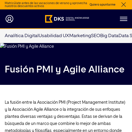
Matricúlate antes de las vacaciones de verano y aprovecha
Quiero apuntarme
nuestros descuentos activos
Analítica Digital
Usabilidad UX
Marketing
SEO
Big Data
Data 
Fusión PMI y Agile Alliance
La fusión entre la Asociación PMI (Project Management Institute)
y la Asociación Agile Alliance o la integración de sus enfoques
plantea diversas ventajas y desventajas. Estas se derivan de la
búsqueda de un marco que combine lo mejor de ambas
metodologías y filosofías, especialmente en un entorno donde