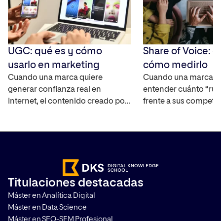
UGC: qué es y cómo
Share of Voice: q
usarlo en marketing
cómo medirlo
Cuando una marca quiere
Cuando una marca q
generar confianza real en
entender cuánto “rui
Internet, el contenido creado por
frente a sus competi
los propios usuarios se ha
mercado, necesita un
convertido en uno de los activos
capaz de cuantificar 
más interesantes ya que
real. El Share of Voic
amplifica el alcance de la marca,
interpretar la visibili
ayuda a construir credibilidad y
marca en distintos ca
acelera el proceso en la toma de
medir su impacto. T
Titulaciones destacadas
decisiones de compra. Te
cómo hacerlo y por q
Máster en Analítica Digital
contamos en qué consiste y […]
que aplicarlo en cualq
Máster en Data Science
Máster en SEO-SEM Profesional