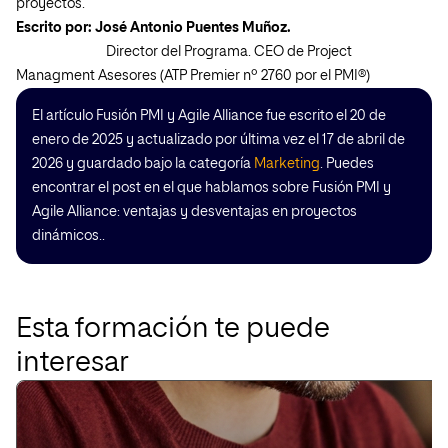
proyectos.
Escrito por: José Antonio Puentes Muñoz.
Director del Programa. CEO de Project
Managment Asesores (ATP Premier nº 2760 por el PMI®)
El artículo Fusión PMI y Agile Alliance fue escrito el 20 de
enero de 2025 y actualizado por última vez el 17 de abril de
2026 y guardado bajo la categoría
Marketing
. Puedes
encontrar el post en el que hablamos sobre Fusión PMI y
Agile Alliance: ventajas y desventajas en proyectos
dinámicos..
Esta formación te puede
interesar