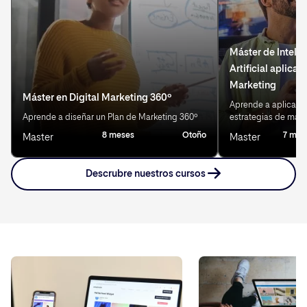
Máster de Inteli
Artificial aplicad
Marketing
Máster en Digital Marketing 360º
Aprende a aplicar IA
Aprende a diseñar un Plan de Marketing 360º
estrategias de mark
8 meses
Otoño
7 mes
Master
Master
Descrubre nuestros cursos