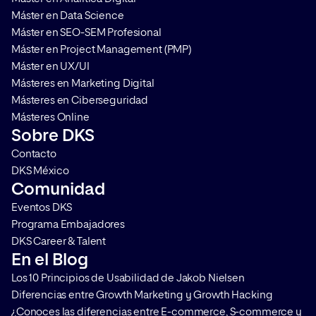
contamos en qué consiste y […]
que aplicarlo en cualq
Máster en Data Science
Máster en SEO-SEM Profesional
Máster en Project Management (PMP)
Máster en UX/UI
Másteres en Marketing Digital
Másteres en Ciberseguridad
Másteres Online
Sobre DKS
Contacto
DKS México
Comunidad
Eventos DKS
Programa Embajadores
DKS Career & Talent
En el Blog
Los 10 Principios de Usabilidad de Jakob Nielsen
Diferencias entre Growth Marketing y Growth Hacking
¿Conoces las diferencias entre E-commerce, S-commerce y