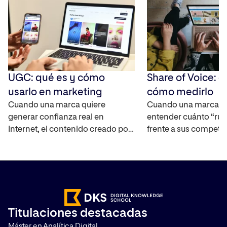
UGC: qué es y cómo
Share of Voice: q
usarlo en marketing
cómo medirlo
Cuando una marca quiere
Cuando una marca q
generar confianza real en
entender cuánto “rui
Internet, el contenido creado por
frente a sus competi
los propios usuarios se ha
mercado, necesita un
convertido en uno de los activos
capaz de cuantificar 
más interesantes ya que
real. El Share of Voic
amplifica el alcance de la marca,
interpretar la visibili
ayuda a construir credibilidad y
marca en distintos ca
acelera el proceso en la toma de
medir su impacto. T
Titulaciones destacadas
decisiones de compra. Te
cómo hacerlo y por q
Máster en Analítica Digital