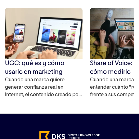
UGC: qué es y cómo
Share of Voice: q
usarlo en marketing
cómo medirlo
Cuando una marca quiere
Cuando una marca q
generar confianza real en
entender cuánto “rui
Internet, el contenido creado por
frente a sus competi
los propios usuarios se ha
mercado, necesita un
convertido en uno de los activos
capaz de cuantificar 
más interesantes ya que
real. El Share of Voic
amplifica el alcance de la marca,
interpretar la visibili
ayuda a construir credibilidad y
marca en distintos ca