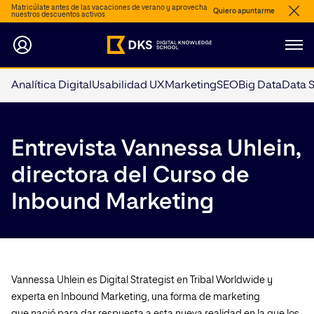
Matricúlate antes de las vacaciones de verano y aprovecha
Quiero apuntarme
nuestros descuentos activos
Analítica Digital
Usabilidad UX
Marketing
SEO
Big Data
Data 
Entrevista Vannessa Uhlein,
directora del Curso de
Inbound Marketing
Vannessa Uhlein es Digital Strategist en Tribal Worldwide y
experta en Inbound Marketing, una forma de marketing