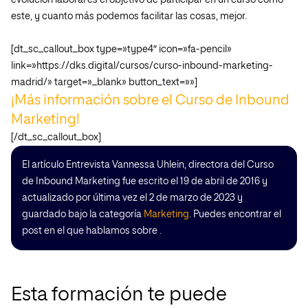
evolución laboral es el objetivo de participar en un curso como
este, y cuanto más podemos facilitar las cosas, mejor.
[dt_sc_callout_box type=»type4″ icon=»fa-pencil»
link=»https://dks.digital/cursos/curso-inbound-marketing-
madrid/» target=»_blank» button_text=»»]
¡Más información sobre el Curso de Inbound
Marketing!
[/dt_sc_callout_box]
El artículo Entrevista Vannessa Uhlein, directora del Curso
de Inbound Marketing fue escrito el 19 de abril de 2016 y
actualizado por última vez el 2 de marzo de 2023 y
guardado bajo la categoría
Marketing
. Puedes encontrar el
post en el que hablamos sobre .
Esta formación te puede