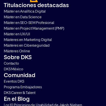
acelera el proceso en la toma de
medir su impacto. T
Titulaciones destacadas
decisiones de compra. Te
cómo hacerlo y por q
Máster en Analítica Digital
contamos en qué consiste y […]
que aplicarlo en cualq
Máster en Data Science
Máster en SEO-SEM Profesional
Máster en Project Management (PMP)
Máster en UX/UI
Másteres en Marketing Digital
Másteres en Ciberseguridad
Másteres Online
Sobre DKS
Contacto
DKS México
Comunidad
Eventos DKS
Programa Embajadores
DKS Career & Talent
En el Blog
Los 10 Principios de Usabilidad de Jakob Nielsen