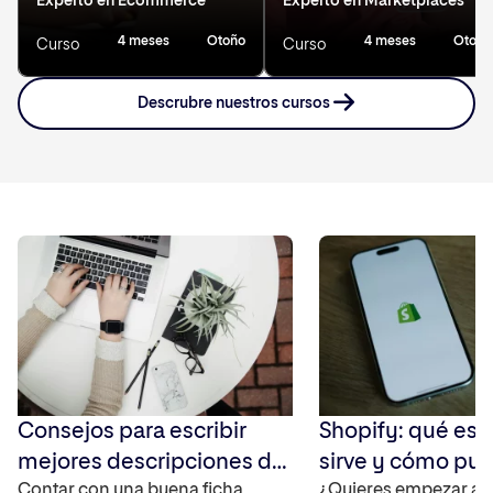
Experto en Ecommerce
Experto en Marketplaces
4 meses
Otoño
4 meses
Otoño
Curso
Curso
Descrubre nuestros cursos
Consejos para escribir
Shopify: qué es,
mejores descripciones de
sirve y cómo pu
Contar con una buena ficha
¿Quieres empezar a 