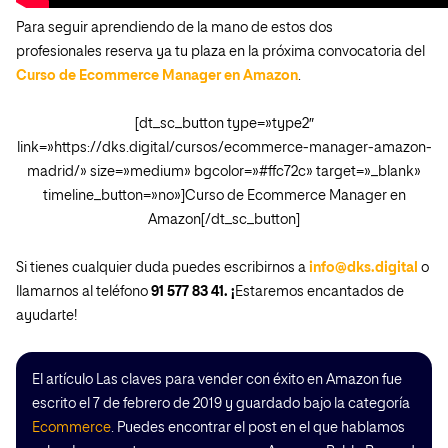
Para seguir aprendiendo de la mano de estos dos
profesionales reserva ya tu plaza en la próxima convocatoria del
Curso de Ecommerce Manager en Amazon
.
[dt_sc_button type=»type2″
link=»https://dks.digital/cursos/ecommerce-manager-amazon-
madrid/» size=»medium» bgcolor=»#ffc72c» target=»_blank»
timeline_button=»no»]Curso de Ecommerce Manager en
Amazon[/dt_sc_button]
Si tienes cualquier duda puedes escribirnos a
info@dks.digital
o
llamarnos al teléfono
91 577 83 41. ¡
Estaremos encantados de
ayudarte!
El artículo Las claves para vender con éxito en Amazon fue
escrito el 7 de febrero de 2019 y guardado bajo la categoría
Ecommerce
. Puedes encontrar el post en el que hablamos