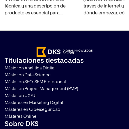
producto
impulsar tu nego
técnica y una descripción de
través de Internet y 
producto es esencial para
dónde empezar, cómo
generar confianza con los
tienda y qué opcione
clientes. Estas ayudan a resolver
Shopify puede ayudar
las dudas de los usuarios y facilita
contamos cómo func
el posicionamiento del
que puedas tener clar
ecommerce en la web. Además,
interesa utilizarla p
con un buen texto podrás
con tu andanza online
Titulaciones destacadas
despertar el deseo del
saques el máximo par
Máster en Analítica Digital
consumidor para que realice su
es Shopify? […]
Máster en Data Science
compra en tu […]
Máster en SEO-SEM Profesional
Máster en Project Management (PMP)
Máster en UX/UI
Másteres en Marketing Digital
Másteres en Ciberseguridad
Másteres Online
Sobre DKS