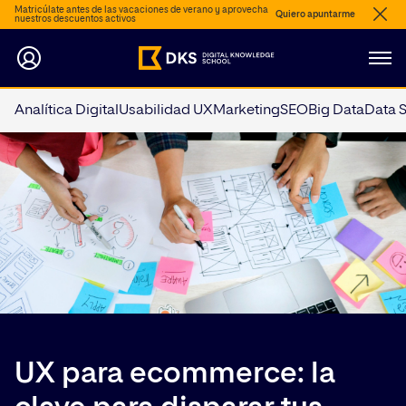
Matricúlate antes de las vacaciones de verano y aprovecha
Quiero apuntarme
nuestros descuentos activos
Analítica Digital
Usabilidad UX
Marketing
SEO
Big Data
Data 
UX para ecommerce: la