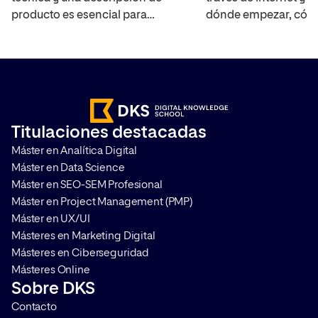
producto es esencial para
dónde empezar, cómo
generar confianza con los
tienda y qué opcione
clientes. Estas ayudan a resolver
Shopify puede ayudar
las dudas de los usuarios y facilita
contamos cómo func
el posicionamiento del
que puedas tener clar
ecommerce en la web. Además,
interesa utilizarla p
con un buen texto podrás
con tu andanza online
Titulaciones destacadas
despertar el deseo del
saques el máximo par
Máster en Analítica Digital
consumidor para que realice su
es Shopify? […]
Máster en Data Science
compra en tu […]
Máster en SEO-SEM Profesional
Máster en Project Management (PMP)
Máster en UX/UI
Másteres en Marketing Digital
Másteres en Ciberseguridad
Másteres Online
Sobre DKS
Contacto