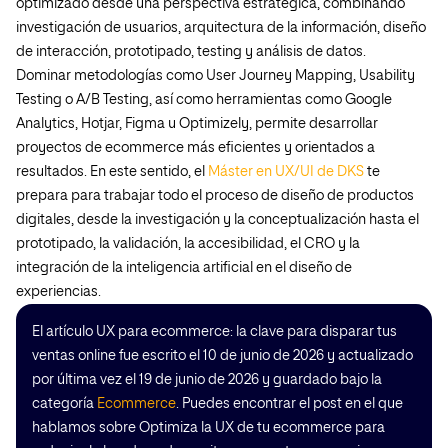
optimizado desde una perspectiva estratégica, combinando
investigación de usuarios, arquitectura de la información, diseño
de interacción, prototipado, testing y análisis de datos.
Dominar metodologías como User Journey Mapping, Usability
Testing o A/B Testing, así como herramientas como Google
Analytics, Hotjar, Figma u Optimizely, permite desarrollar
proyectos de ecommerce más eficientes y orientados a
resultados. En este sentido, el
Máster en UX/UI de DKS
te
prepara para trabajar todo el proceso de diseño de productos
digitales, desde la investigación y la conceptualización hasta el
prototipado, la validación, la accesibilidad, el CRO y la
integración de la inteligencia artificial en el diseño de
experiencias.
El artículo UX para ecommerce: la clave para disparar tus
ventas online fue escrito el 10 de junio de 2026 y actualizado
por última vez el 19 de junio de 2026 y guardado bajo la
categoría
Ecommerce
. Puedes encontrar el post en el que
hablamos sobre Optimiza la UX de tu ecommerce para