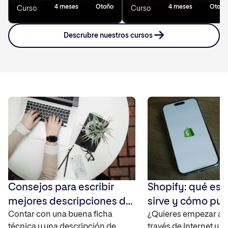
4 meses
Otoño
4 meses
Otoño
Curso
Curso
Descrubre nuestros cursos
Consejos para escribir
Shopify: qué es,
mejores descripciones de
sirve y cómo pu
producto
Contar con una buena ficha
impulsar tu nego
¿Quieres empezar a 
técnica y una descripción de
través de Internet y 