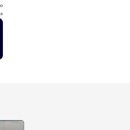
io
as