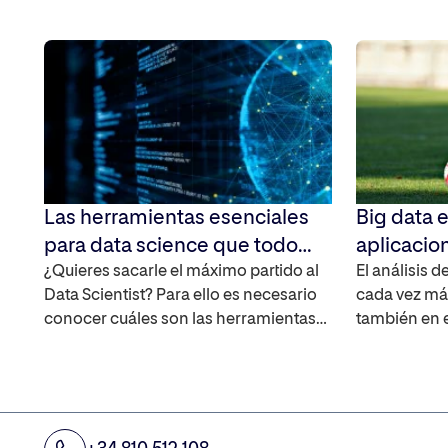
Las herramientas esenciales
Big data e
para data science que todo
aplicacio
profesional debe conocer
¿Quieres sacarle el máximo partido al
el futuro 
El análisis 
Data Scientist? Para ello es necesario
cada vez má
conocer cuáles son las herramientas
también en 
más habituales y qué usos tienen cada
cómo se apli
una de ellas. Te mostramos cuáles son
hablamos de
las esenciales para que puedas
que puede u
aprovechar al máximo todo lo que la
profesional
ciencia de datos puede aportarte. Las
física profe