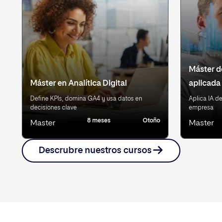
Máster de
Máster en Analítica Digital
aplicada
Define KPIs, domina GA4 y usa datos en
Aplica IA d
decisiones clave
empresa
8 meses
Otoño
Master
Master
Descrubre nuestros cursos