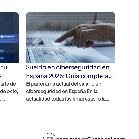
 tu
Sueldo en ciberseguridad en
6
España 2026: Guía completa
arte de
de salarios y proyecciones
El panorama actual del salario en
 de ocio,
ciberseguridad en España En la
y
actualidad todas las empresas, o la
a poder
mayoría de ellas están invirtiendo en
al.
digitalización haciendo que el sector
tecnológico aumente su presencia en
de
cualquier sector. Debido a este motivo,
puedes
la ciberseguridad es fundamental para