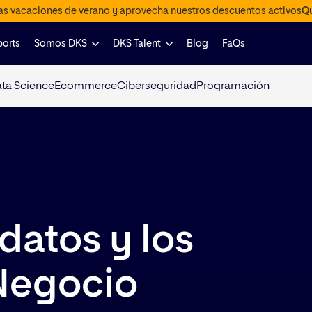
las vacaciones de verano y aprovecha nuestros descuentos activos
Qu
ports
Somos DKS
DKS Talent
Blog
FaQs
ta Science
Ecommerce
Ciberseguridad
Programación
 datos y los
Negocio