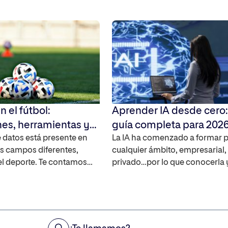
n el fútbol:
Aprender IA desde cero:
nes, herramientas y
guía completa para 202
del análisis deportivo
de datos está presente en
La IA ha comenzado a formar p
s campos diferentes,
cualquier ámbito, empresarial,
el deporte. Te contamos
privado…por lo que conocerla 
ca el Big Data cuando
dominarla es fundamental par
 rendimiento deportivo ya
avanzar en tu carrera profesion
sarse tanto en clubes
¿Quieres aprender inteligencia
es como en preparación
artificial y no sabes ni por dón
sional. Te damos las claves
empezar? Te contamos cómo 