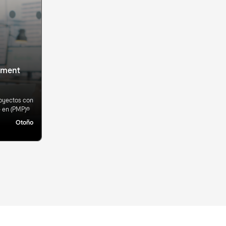
ement
royectos con
e en (PMP)®
Otoño