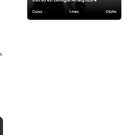
Curso en Google Analytics 4
Curso
1 mes
Otoño
a.