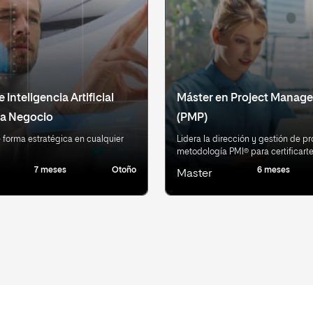
 Inteligencia Artificial
Máster en Project Manag
 a Negocio
(PMP)
e forma estratégica en cualquier
Lidera la dirección y gestión de p
metodología PMI® para certificart
7 meses
Otoño
6 meses
Master