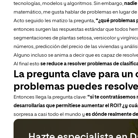
tecnologías, modelos y algoritmos. Sin embargo,
nadie
matemático, me gusta hablar de problemas en lugar de 
Acto seguido les matizo la pregunta,
“¿qué problemas 
entonces surgen las respuestas estándar que todos hemo
segmentaciones de plantas setosa, versicolor y virgíni
números, predicción del precio de las viviendas y análisi
Alguno incluso se anima a decir que es capaz de resolve
Al final esto
se reduce a resolver problemas de clasifi
La pregunta clave para un 
problemas puedes resolve
Entonces llega la pregunta clave:
“si te contratásemos 
desarrollarías que permitiese aumentar el ROI? ¿y cu
sorpresa a casi todo el mundo y
es dónde realmente det
Hazte especialista en D