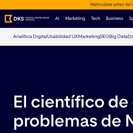
Matricúlate antes de 
AI
Marketing
Tech
Business
S
Analítica Digital
Usabilidad UX
Marketing
SEO
Big Data
Da
El científico de
problemas de 