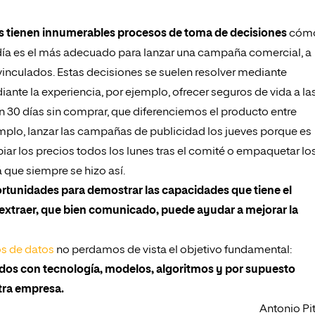
s tienen innumerables procesos de toma de decisiones
cómo
 día es el más adecuado para lanzar una campaña comercial, a
 vinculados. Estas decisiones se suelen resolver mediante
nte la experiencia, por ejemplo, ofrecer seguros de vida a la
an 30 días sin comprar, que diferenciemos el producto entre
mplo, lanzar las campañas de publicidad los jueves porque es
iar los precios todos los lunes tras el comité o empaquetar lo
 que siempre se hizo así.
rtunidades para demostrar las capacidades que tiene el
 extraer, que bien comunicado, puede ayudar a mejorar la
os de datos
no perdamos de vista el objetivo fundamental:
ados con tecnología, modelos, algoritmos y por supuesto
tra empresa.
Antonio Pi