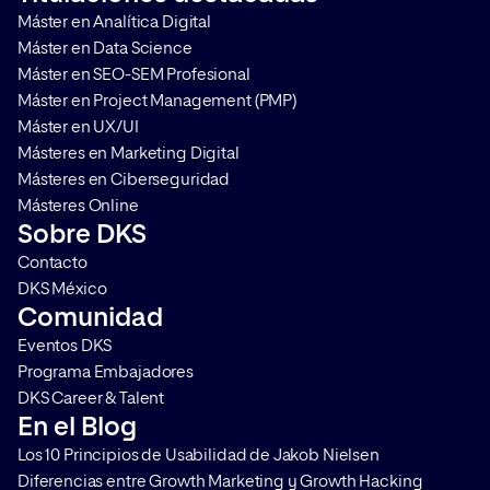
Máster en Analítica Digital
través de nuestra guía completa.
para mantener los si
Máster en Data Science
¿Por qué aprender […]
datos sin amenazas c
Máster en SEO-SEM Profesional
de […]
Máster en Project Management (PMP)
Máster en UX/UI
Másteres en Marketing Digital
Másteres en Ciberseguridad
Másteres Online
Sobre DKS
Contacto
DKS México
Comunidad
Eventos DKS
Programa Embajadores
DKS Career & Talent
En el Blog
Los 10 Principios de Usabilidad de Jakob Nielsen
Diferencias entre Growth Marketing y Growth Hacking