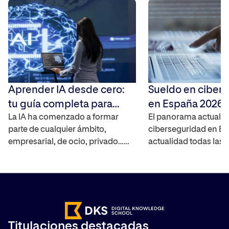
Aprender IA desde cero:
Sueldo en ciber
tu guía completa para
en España 2026:
2026
La IA ha comenzado a formar
completa de sala
El panorama actual de
parte de cualquier ámbito,
ciberseguridad en Es
proyecciones
empresarial, de ocio, privado…
actualidad todas las
por lo que conocerla y dominarla
la mayoría de ellas e
es fundamental para poder
invirtiendo en digital
avanzar en tu carrera profesional.
haciendo que el sect
¿Quieres aprender inteligencia
tecnológico aumente
artificial y no sabes ni por dónde
presencia en cualquie
empezar? Te contamos cómo
Debido a este motivo,
Titulaciones destacadas
puedes aprender desde cero a
ciberseguridad es f