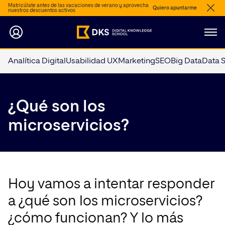
Matricúlate antes de las vacaciones de verano y aprovecha
Quiero apuntarme
nuestros descuentos activos
Analítica Digital
Usabilidad UX
Marketing
SEO
Big Data
Data 
¿Qué son los
microservicios?
Hoy vamos a intentar responder
a ¿qué son los microservicios?
¿cómo funcionan? Y lo más