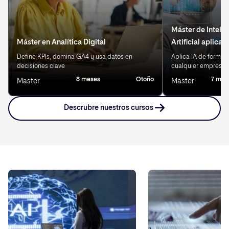
Máster de Inteli
Máster en Analítica Digital
Artificial aplica
Define KPIs, domina GA4 y usa datos en
Aplica IA de forma 
decisiones clave
cualquier empresa
8 meses
Otoño
7 mes
Master
Master
Descrubre nuestros cursos