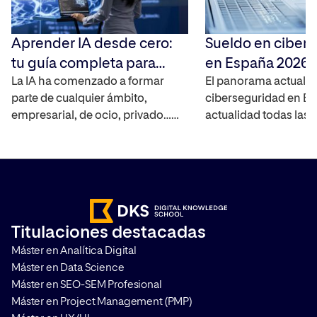
Aprender IA desde cero:
Sueldo en ciber
tu guía completa para
en España 2026:
2026
La IA ha comenzado a formar
completa de sala
El panorama actual de
parte de cualquier ámbito,
ciberseguridad en Es
proyecciones
empresarial, de ocio, privado…
actualidad todas las
por lo que conocerla y dominarla
la mayoría de ellas e
es fundamental para poder
invirtiendo en digital
avanzar en tu carrera profesional.
haciendo que el sect
¿Quieres aprender inteligencia
tecnológico aumente
artificial y no sabes ni por dónde
presencia en cualquie
empezar? Te contamos cómo
Debido a este motivo,
Titulaciones destacadas
puedes aprender desde cero a
ciberseguridad es f
Máster en Analítica Digital
través de nuestra guía completa.
para mantener los si
Máster en Data Science
¿Por qué aprender […]
datos sin amenazas c
Máster en SEO-SEM Profesional
de […]
Máster en Project Management (PMP)