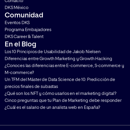
Contacto
defensa, los futbolistas tienen que ir aprendiendo los
DKS México
conceptos de poder hacer marcajes, coberturas… en
Comunidad
resumen, se tiene que ir enseñando la técnica de
Eventos DKS
defender, crear y atacar.
Programa Embajadores
Infantil:
Es una categoría más superior donde los niños
DKS Career & Talent
y niñas tienen entre 12 y 13 años. Son más mayores y ya
En el Blog
pueden ir obteniendo conocimientos aún más difíciles
Los 10 Principios de Usabilidad de Jakob Nielsen
del fútbol y pueden tener un mejor juego entre ellos y
Diferencias entre Growth Marketing y Growth Hacking
ellas. En esta categoría los jugadores de fútbol base ya
¿Conoces las diferencias entre E-commerce, S-commerce y
empezarán a jugar en campo de fútbol 11. Con todos los
M-commerce?
conocimientos que se han ido adquiriendo en etapas
Un TFM del Máster de Data Science de 10: Predicción de
anteriores, los niños y niñas deberán ir aprendiendo por
precios finales de subastas
enseñanza del entrenador como, por ejemplo, hacer
¿Qué son los NFT y cómo usarlos en el marketing digital?
paredes, cambios de orientación, desmarques y
Cinco preguntas que tu Plan de Marketing debe responder
ayudas constantes. Aparte, el entrenador les empezará
¿Cuál es el salario de un analista web en España?
a enseñar a crear y utilizar estrategias que les ayudarán
a la hora de los partidos a poder sorprender al rival o
neutralizarlo. En el ámbito de la defensa se hace un
énfasis a la práctica de los marcajes y permutas, como