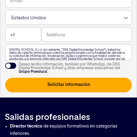
DIGITAL SCHOOL, S.L.U. (en adelante, "DKS Digital Knowledge School"), tratará los
datos de carácter personal que usted ha proporcionado con la finalidad de: atender a
su solicitud de información, reclamación, duda o sugerencia que realice sobre los
productos y/o servicios ofrecidos por DKS Digital Knowledge School, incluido por vía
telefónica, o a través de WhatsApp,, así como para mantenerle informado de nuestra
Deseo recibir información, también por WhatsApp, de DKS
actividad.
Digital Knowledge School y otras empresas educativas del
A su vez, le informamos que vamos a realizar un perfilado de sus datos de carácter
Grupo Proeduca
.
personal para poderle enviar información personalizada en función de sus intereses.
Puede consultar información adicional haciendo clic
aquí
.
Usted podrá revocar el consentimiento otorgado, así como ejercitar los derechos
reconocidos en los artículos 15 a 22 del Reglamento (UE) 2016/679, mediante solicitud
dirigida en Calle García Martín 21, 28224 Pozuelo de Alarcón, Madrid, o a la siguiente
dirección de correo electrónico
lopd@kschool.com
, identificándose debidamente. Si
lo desea, puede consultar información adicional y detallada sobre protección de datos
en el siguiente
enlace
.
Salidas profesionales
Director técnico
de equipos formativos en categorías
inferiores.