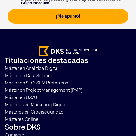
A su vez, le informamos que vamos a realizar un perfilado de sus datos de carácter
Grupo Proeduca
.
personal para poderle enviar información personalizada en función de sus
intereses. Puede consultar información adicional haciendo clic
aquí
.
Usted podrá revocar el consentimiento otorgado, así como ejercitar los derechos
reconocidos en los artículos 15 a 22 del Reglamento (UE) 2016/679, mediante
solicitud dirigida en Calle García Martín 21, 28224 Pozuelo de Alarcón, Madrid, o a la
siguiente dirección de correo electrónico
lopd@kschool.com
, identificándose
debidamente. Si lo desea, puede consultar información adicional y detallada sobre
protección de datos en el siguiente
enlace
.
Titulaciones destacadas
Máster en Analítica Digital
Máster en Data Science
Máster en SEO-SEM Profesional
Máster en Project Management (PMP)
Máster en UX/UI
Másteres en Marketing Digital
Másteres en Ciberseguridad
Másteres Online
Sobre DKS
Contacto