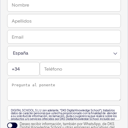
DIGITAL SCHOOL, S.L.U. (en adelante, "DKS Digital Knowledge School"), tratará los
datos de carácter personal que usted ha proporcionado con la finalidad de: atender
a su solicitud de información, reclamación, duda o sugerencia que realice sobre los
productos y/o servicios ofrecidos por DKS Digital Knowledge School, incluido por
vía telefónica, o a través de WhatsApp,, así como para mantenerle informado de
Deseo recibir información, también por WhatsApp, de DKS
nuestra actividad.
Digital Knowledge School y otras empresas educativas del