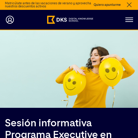
Matricúlate antes de las vacaciones de verano y aprovecha
Quiero apuntarme
nuestros descuentos activos
Sesión informativa
Programa Executive en